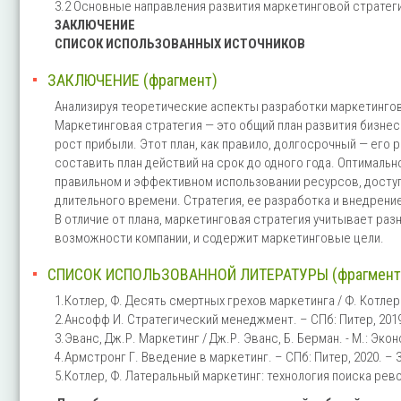
3.2 Основные направления развития маркетинговой стратег
ЗАКЛЮЧЕНИЕ
СПИСОК ИСПОЛЬЗОВАННЫХ ИСТОЧНИКОВ
ЗАКЛЮЧЕНИЕ (фрагмент)
Анализируя теоретические аспекты разработки маркетинго
Маркетинговая стратегия — это общий план развития бизне
рост прибыли. Этот план, как правило, долгосрочный — его 
составить план действий на срок до одного года. Оптималь
правильном и эффективном использовании ресурсов, доступ
длительного времени. Стратегия, ее разработка и внедре
В отличие от плана, маркетинговая стратегия учитывает ра
возможности компании, и содержит маркетинговые цели.
СПИСОК ИСПОЛЬЗОВАННОЙ ЛИТЕРАТУРЫ (фрагмент
1.Котлер, Ф. Десять смертных грехов маркетинга / Ф. Котлер.-
2.Ансофф И. Стратегический менеджмент. – СПб: Питер, 2019
3.Эванс, Дж.Р. Маркетинг / Дж.Р. Эванс, Б. Берман. - М.: Эконо
4.Армстронг Г. Введение в маркетинг. – СПб: Питер, 2020. – 
5.Котлер, Ф. Латеральный маркетинг: технология поиска револ