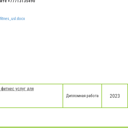
ните
+77713135490
fitnes_usl.docx
 фитнес услуг для
2023
Дипломная работа