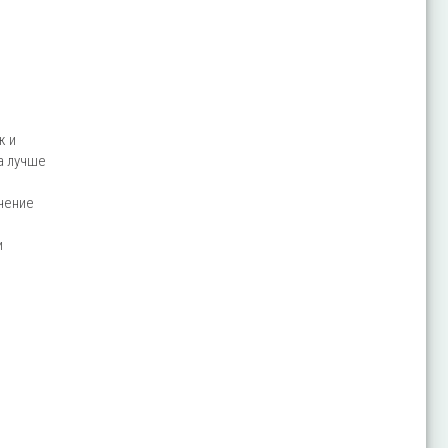
ж и
а лучше
чение
и