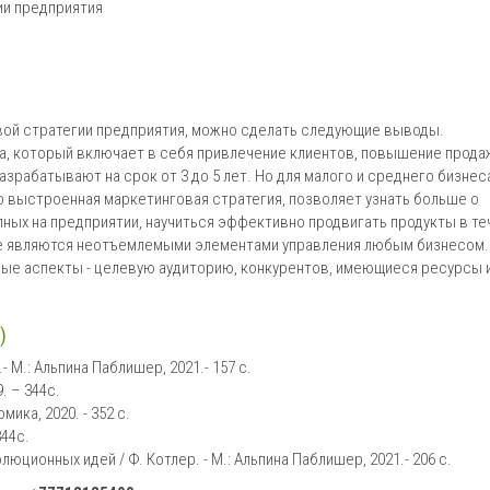
ии предприятия
вой стратегии предприятия, можно сделать следующие выводы.
са, который включает в себя привлечение клиентов, повышение прода
разрабатывают на срок от 3 до 5 лет. Но для малого и среднего бизнес
но выстроенная маркетинговая стратегия, позволяет узнать больше о
ных на предприятии, научиться эффективно продвигать продукты в те
ние являются неотъемлемыми элементами управления любым бизнесом.
зные аспекты - целевую аудиторию, конкурентов, имеющиеся ресурсы 
)
 М.: Альпина Паблишер, 2021.- 157 c.
. – 344с.
мика, 2020. - 352 c.
344с.
юционных идей / Ф. Котлер. - М.: Альпина Паблишер, 2021.- 206 c.