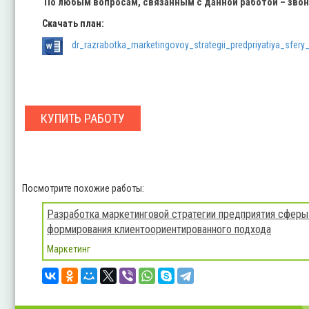
По любым вопросам, связанным с данной работой – зво
Скачать план:
dr_razrabotka_marketingovoy_strategii_predpriyatiya_sfery_
КУПИТЬ РАБОТУ
Посмотрите похожие работы:
Разработка маркетинговой стратегии предприятия сферы
формирования клиентоориентированного подхода
Маркетинг