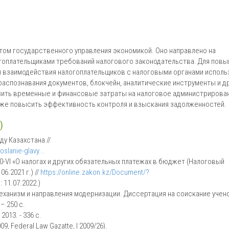
ом государственного управления экономикой. Оно направлено на
гоплательщиками требований налогового законодательства. Для пов
 взаимодействия налогоплательщиков с налоговыми органами исполь
аспознавания документов, блокчейн, аналитические инструменты и др
зить временные и финансовые затраты на налоговое администрирован
кже повысить эффективность контроля и взыскания задолженностей.
)
у Казахстана //
lanie-glavy...
0-VI «О налогах и других обязательных платежах в бюджет (Налоговый
6.2021 г.) //
https://online.zakon.kz/Document/?
 11.07.2022.)
еханизм и направления модернизации. Диссертация на соискание учен
– 250 с.
013. - 336 с.
09, Federal Law Gazatte, I 2009/26).