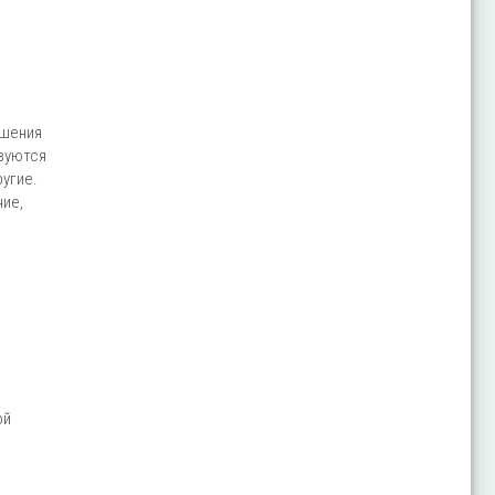
ышения
зуются
угие.
ие,
ой