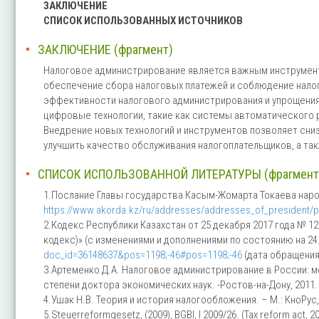
ЗАКЛЮЧЕНИЕ
СПИСОК ИСПОЛЬЗОВАННЫХ ИСТОЧНИКОВ
ЗАКЛЮЧЕНИЕ (фрагмент)
Налоговое администрирование является важным инструмент
обеспечение сбора налоговых платежей и соблюдение нало
эффективности налогового администрирования и упрощения
цифровые технологии, такие как системы автоматического р
Внедрение новых технологий и инструментов позволяет сни
улучшить качество обслуживания налогоплательщиков, а та
СПИСОК ИСПОЛЬЗОВАННОЙ ЛИТЕРАТУРЫ (фрагмент
1.Послание Главы государства Касым-Жомарта Токаева народ
https://www.akorda.kz/ru/addresses/addresses_of_president/pos
2.Кодекс Республики Казахстан от 25 декабря 2017 года № 12
кодекс)» (с изменениями и дополнениями по состоянию на 24.0
doc_id=36148637&pos=1198;-46#pos=1198;-46
(дата обращения:
3.Артеменко Д.А. Налоговое администрирование в России: м
степени доктора экономических наук. -Ростов-на-Дону, 2011. 
4.Ушак Н.В. Теория и история налогообложения. – М.: КноРус, 2
5.Steuerreformgesetz, (2009), BGBI, I 2009/26. (Tax reform act, 20