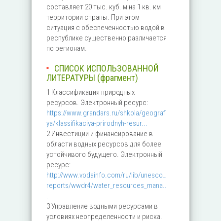
составляет 20 тыс. куб. м на 1 кв. км
территории страны. При этом
ситуация с обеспеченностью водой в
республике существенно различается
по регионам.
СПИСОК ИСПОЛЬЗОВАННОЙ
ЛИТЕРАТУРЫ (фрагмент)
1 Классификация природных
ресурсов. Электронный ресурс:
https://www.grandars.ru/shkola/geografi
ya/klassifikaciya-prirodnyh-resur...
2 Инвестиции и финансирование в
области водных ресурсов для более
устойчивого будущего. Электронный
ресурс:
http://www.vodainfo.com/ru/lib/unesco_
reports/wwdr4/water_resources_mana..
.
3 Управление водными ресурсами в
условиях неопределенности и риска.