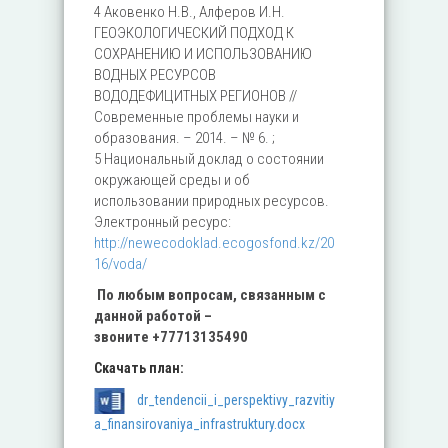
4 Аковенко Н.В., Алферов И.Н.
ГЕОЭКОЛОГИЧЕСКИЙ ПОДХОД К
СОХРАНЕНИЮ И ИСПОЛЬЗОВАНИЮ
ВОДНЫХ РЕСУРСОВ
ВОДОДЕФИЦИТНЫХ РЕГИОНОВ //
Современные проблемы науки и
образования. – 2014. – № 6. ;
5 Национальный доклад о состоянии
окружающей среды и об
использовании природных ресурсов.
Электронный ресурс:
http://newecodoklad.ecogosfond.kz/20
16/voda/
По любым вопросам, связанным с
данной работой –
звоните
+77713135490
Скачать план:
dr_tendencii_i_perspektivy_razvitiy
a_finansirovaniya_infrastruktury.docx