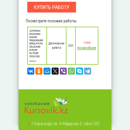
КУПИТЬ РАБОТУ
Посмотрите похожие работы:
Тенденции и
перспективы
развития
финансирования
15000
Дипломная
инфраструктуры
2021
обеспечения
подробнее
работа
водными
ресурсами
Казахстана
Финансы
А:
г.Караганда, пр. Н.Абдирова 5, офис 325