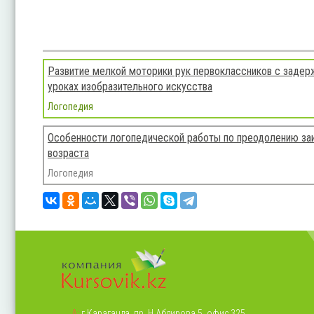
Развитие мелкой моторики рук первоклассников с задерж
уроках изобразительного искусства
Логопедия
Особенности логопедической работы по преодолению заи
возраста
Логопедия
А:
г.Караганда, пр. Н.Абдирова 5, офис 325