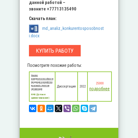
данной работой –
звоните
+77713135490
Скачать план:
md_analiz_konkurentosposobnost
i.docx
КУПИТЬ РАБОТУ
Посмотрите похожие работы:
Анализ
конкурентоспособности
продукции и разработка
25000
рыночной стратегии
Диссертация
2022
подробнее
организации
MАБ (Деловое
администрирование)