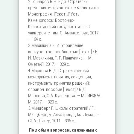
2.Гончаров В.Н. и др. Стратегии
предприятия в контексте маркетинга.
Монография. [Текст] // Усть-
Каменогорск: Восточно-
Казахстанский государственный
университет им. С. Аманжолова, 2017.
– 164 с.
3.Мазилкина Е. И. Управление
конкурентоспособностью [Текст] / Е.
И. Мазилкина, Г. Г. Паничкина. – М.:
Омега-Л, 2017. – 329 с.
4.Маркова В. Д. Стратегический
менеджмент: понятия, концепции,
инструменты принятия решений:
справоч. пособие [Текст] / В.Д.
Маркова, С.А. Кузнецова. — М.: ИНФРА-
М, 2017. — 320 с.
5.Минцберг Г. Школы стратегий / Г.
Минцберг, Б. Альстрэнд, Дж. Лемэл. -
СПб.: Питер, 2011. - 336 с.
По любым вопросам, связанным с