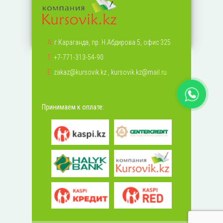
А:
г.Караганда, пр. Н.Абдирова 5, офис 325
Т:
+7-771-313-54-90
Е:
zakaz@kursovik.kz
,
kursovik.kz@mail.ru
Принимаем к оплате: