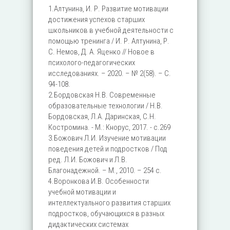
1.Алтунина, И. Р. Развитие мотивации
достижения успехов старших
школьников в учебной деятельности с
помощью тренинга / И. Р. Алтунина, Р.
С. Немов, Д. А. Яценко // Новое в
психолого-педагогических
исследованиях. – 2020. – № 2(58). – С.
94-108.
2.Бордовская Н.В. Современные
образовательные технологии / Н.В.
Бордовская, Л.А. Даринская, С.Н.
Костромина. - М.: Кнорус, 2017. - с.269
3.Божович Л.И. Изучение мотивации
поведения детей и подростков / Под
ред. Л.И. Божович и Л.В.
Благонадежной. – М., 2010. – 254 с.
4.Воронкова И.В. Особенности
учебной мотивации и
интеллектуального развития старших
подростков, обучающихся в разных
дидактических системах