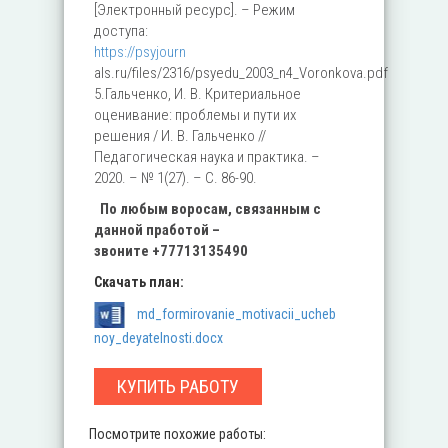
[Электронный ресурс]. – Режим
доступа:
https://psyjourn
аls.ru/files/2316/psyedu_2003_n4_Voronkovа.pdf
5.Гальченко, И. В. Критериальное
оценивание: проблемы и пути их
решения / И. В. Гальченко //
Педагогическая наука и практика. –
2020. – № 1(27). – С. 86-90.
По любым во
росам, связанным с
данной
пработой –
звоните
+77713135490
Скачать план:
md_formirovanie_motivacii_ucheb
noy_deyatelnosti.docx
КУПИТЬ РАБОТУ
Посмотрите похожие работы: