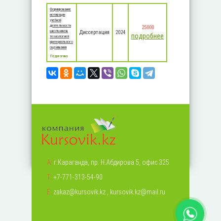
Формирование
мотивации
учебной
деятельности
25000
школьников
Диссертация
2024
подробнее
технологией
критериального
оценивания
Педагогика
А:
г.Караганда, пр. Н.Абдирова 5, офис 325
Т:
+7-771-313-54-90
Е:
zakaz@kursovik.kz
,
kursovik.kz@mail.ru