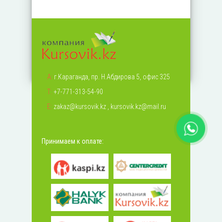
А:
г.Караганда, пр. Н.Абдирова 5, офис 325
Т:
+7-771-313-54-90
Е:
zakaz@kursovik.kz
,
kursovik.kz@mail.ru
Принимаем к оплате: