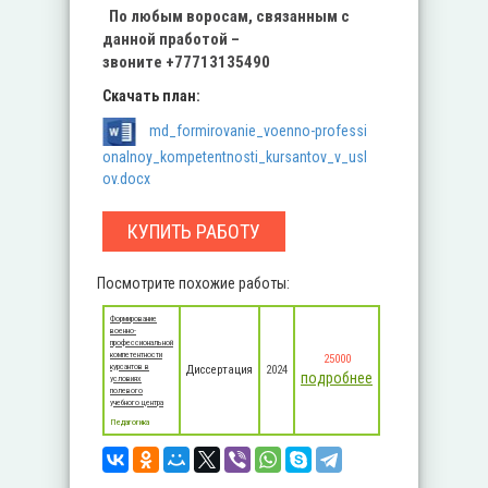
По любым во
росам, связанным с
данной
пработой –
звоните
+77713135490
Скачать план:
md_formirovanie_voenno-professi
onalnoy_kompetentnosti_kursantov_v_usl
ov.docx
КУПИТЬ РАБОТУ
Посмотрите похожие работы:
Формирование
военно-
профессиональной
компетентности
25000
курсантов в
Диссертация
2024
подробнее
условиях
полевого
учебного центра
Педагогика