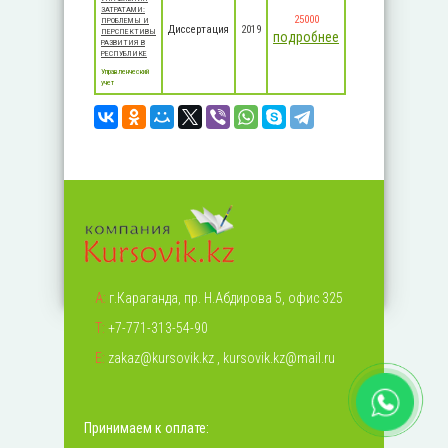
ЗАТРАТАМИ:
25000
ПРОБЛЕМЫ И
Диссертация
2019
ПЕРСПЕКТИВЫ
подробнее
РАЗВИТИЯ В
РЕСПУБЛИКЕ
Управленческий
учет
А:
г.Караганда, пр. Н.Абдирова 5, офис 325
Т:
+7-771-313-54-90
Е:
zakaz@kursovik.kz
,
kursovik.kz@mail.ru
Принимаем к оплате: