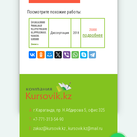
Посмотрите похожие работы:
Оценка влияния
финансовой
реструктуризации
25000
на эффективное
Диссертация
2018
подробнее
развитие
компании
Финансы
А:
г.Караганда, пр. Н.Абдирова 5, офис 325
Т:
+7-771-313-54-90
Е:
zakaz@kursovik.kz
,
kursovik.kz@mail.ru