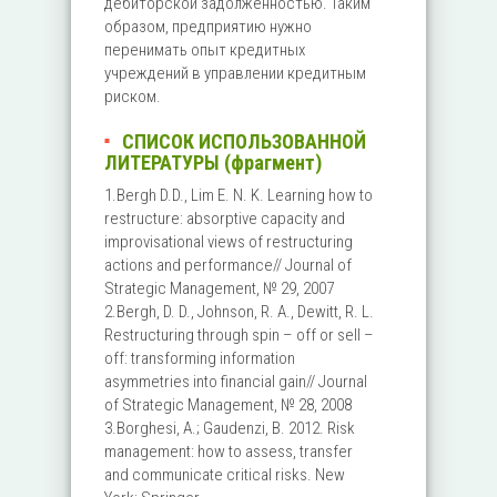
дебиторской задолженностью. Таким
образом, предприятию нужно
перенимать опыт кредитных
учреждений в управлении кредитным
риском.
СПИСОК ИСПОЛЬЗОВАННОЙ
ЛИТЕРАТУРЫ (фрагмент)
1.Bergh D.D., Lim E. N. K. Learning how to
restructure: absorptive capacity and
improvisational views of restructuring
actions and performance// Journal of
Strategic Management, № 29, 2007
2.Bergh, D. D., Johnson, R. A., Dewitt, R. L.
Restructuring through spin – off or sell –
off: transforming information
asymmetries into financial gain// Journal
of Strategic Management, № 28, 2008
3.Borghesi, A.; Gaudenzi, B. 2012. Risk
management: how to assess, transfer
and communicate critical risks. New