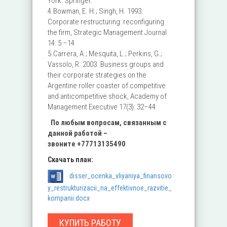
York: Springer.
4.Bowman, E. H.; Singh, H. 1993.
Corporate restructuring: reconfiguring
the firm, Strategic Management Journal
14: 5 –14
5.Carrera, A.; Mesquita, L.; Perkins, G.;
Vassolo, R. 2003. Business groups and
their corporate strategies on the
Argentine roller coaster of competitive
and anticompetitive shock, Academy of
Management Executive 17(3): 32–44.
По любым вопросам, связанным с
данной работой –
звоните
+77713135490
Скачать план:
disser_ocenka_vliyaniya_finansovo
y_restrukturizacii_na_effektivnoe_razvitie_
kompanii.docx
КУПИТЬ РАБОТУ