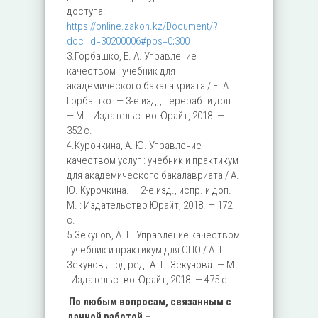
доступа:
https://online.zakon.kz/Document/?
doc_id=30200006#pos=0;300
3.Горбашко, Е. А. Управление
качеством : учебник для
академического бакалавриата / Е. А.
Горбашко. — 3-е изд., перераб. и доп.
— М. : Издательство Юрайт, 2018. —
352 с.
4.Курочкина, А. Ю. Управление
качеством услуг : учебник и практикум
для академического бакалавриата / А.
Ю. Курочкина. — 2-е изд., испр. и доп. —
М. : Издательство Юрайт, 2018. — 172
с.
5.Зекунов, А. Г. Управление качеством
: учебник и практикум для СПО / А. Г.
Зекунов ; под ред. А. Г. Зекунова. — М.
: Издательство Юрайт, 2018. — 475 с.
По любым вопросам, связанным с
данной работой –