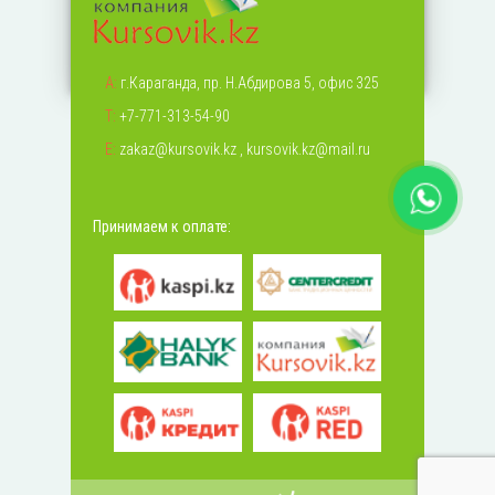
А:
г.Караганда, пр. Н.Абдирова 5, офис 325
Т:
+7-771-313-54-90
Е:
zakaz@kursovik.kz
,
kursovik.kz@mail.ru
Принимаем к оплате: