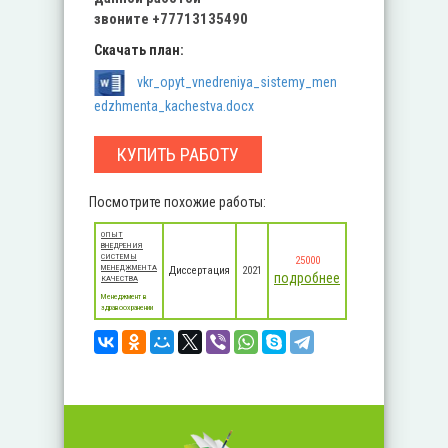
звоните
+77713135490
Скачать план:
vkr_opyt_vnedreniya_sistemy_men
edzhmenta_kachestva.docx
КУПИТЬ РАБОТУ
Посмотрите похожие работы:
ОПЫТ
ВНЕДРЕНИЯ
СИСТЕМЫ
25000
МЕНЕДЖМЕНТА
Диссертация
2021
подробнее
КАЧЕСТВА
Менеджмент в
здравоохранении