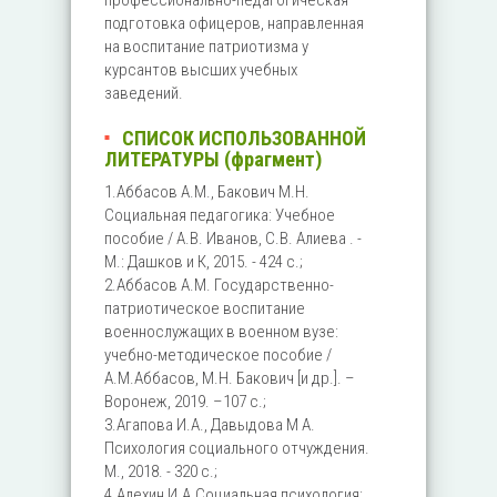
профессионально-педагогическая
подготовка офицеров, направленная
на воспитание патриотизма у
курсантов высших учебных
заведений.
СПИСОК ИСПОЛЬЗОВАННОЙ
ЛИТЕРАТУРЫ (фрагмент)
1.Аббасов А.М., Бакович М.Н.
Социальная педагогика: Учебное
пособие / А.В. Иванов, С.В. Алиева . -
М.: Дашков и К, 2015. - 424 c.;
2.Аббасов А.М. Государственно-
патриотическое воспитание
военнослужащих в военном вузе:
учебно-методическое пособие /
А.М.Аббасов, М.Н. Бакович [и др.]. –
Воронеж, 2019. –107 с.;
3.Агапова И.А., Давыдова М А.
Психология социального отчуждения.
М., 2018. - 320 с.;
4.Алехин И.А.Социальная психология: