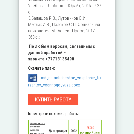
Учебник. - Люберцы: Юрайт, 2015. - 427
c.
5.Балашов Р.В., Лутовинов В.И.,
Метлик И.В., Поляков С.П. Социальная
психология. М.: Аспект Пресс, 2017. -
363 с.;
По любым во
росам, связанным с
данной
пработой –
звоните
+77713135490
Скачать план:
md_patrioticheskoe_vospitanie_ku
rsantov_voennogo_vuza.docx
КУПИТЬ РАБОТУ
Посмотрите похожие работы:
Патриотическое
воспитание
25000
курсантов
Диссертация
2022
подробнее
военного вуза