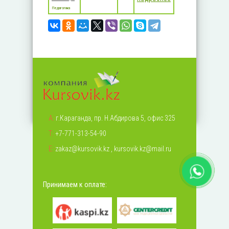
Педагогика
А:
г.Караганда, пр. Н.Абдирова 5, офис 325
Т:
+7-771-313-54-90
Е:
zakaz@kursovik.kz
,
kursovik.kz@mail.ru
Принимаем к оплате: