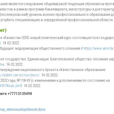
ания является следование общемировой тенденции обучения на прот
алистов в рамках программ бакалавриата, магистратуры и докторант
й (послевузовский) уровень военно-профессионального образования д
 углубить специализацию в определенной профессиональной области.
нт)
ия «Казахстан-2050: новый политический курс состоявшегося государс
1
. 14.02.2022
в будущее: модернизация общественного сознания //
https://www.akorda
вое государство. Единая нация. Благополучное общество: послание на
tva
. 14.02.2022.
утверждении национального проекта «Качественное образование
s://adilet.zan.kz/rus/docs/
. 14.02.2022.
 2022 года, №118-VII (с изменениями и дополнениями по состоянию на
18747#sub_id=0
. 14.02.2022.
ните
+77713135490
noy_stressoustoychivosti.docx