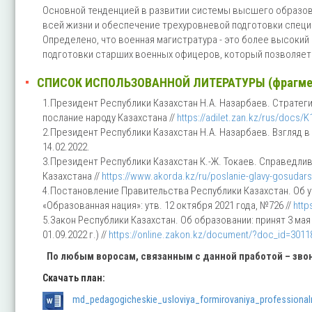
Основной тенденцией в развитии системы высшего образов
всей жизни и обеспечение трехуровневой подготовки специ
Определено, что военная магистратура - это более высоки
подготовки старших военных офицеров, который позволяет
СПИСОК ИСПОЛЬЗОВАННОЙ ЛИТЕРАТУРЫ (фрагме
1.Президент Республики Казахстан Н.А. Назарбаев. Стратег
послание народу Казахстана //
https://adilet.zan.kz/rus/docs/K
2.Президент Республики Казахстан Н.А. Назарбаев. Взгляд 
14.02.2022.
3.Президент Республики Казахстан К.-Ж. Токаев. Справедли
Казахстана //
https://www.akorda.kz/ru/poslanie-glavy-gosudars
4.Постановление Правительства Республики Казахстан. Об 
«Образованная нация»: утв. 12 октября 2021 года, №726 //
http
5.Закон Республики Казахстан. Об образовании: принят 3 мая
01.09.2022 г.) //
https://online.zakon.kz/document/?doc_id=301
По любым во
росам, связанным с данной
пработой – зво
Скачать план:
md_pedagogicheskie_usloviya_formirovaniya_professional