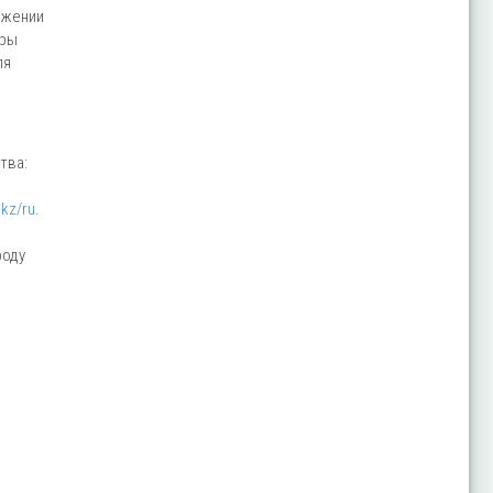
яжении
уры
ля
тва:
.kz/ru
.
роду