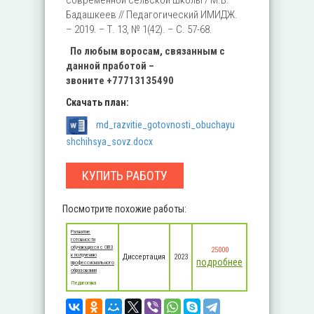
современной сельской школы / М.В.
Бадашкеев // Педагогический ИМИДЖ.
– 2019. – Т. 13, № 1(42). – С. 57-68.
По любым во
росам, связанным с
данной
пработой –
звоните
+77713135490
Скачать план:
md_razvitie_gotovnosti_obuchayu
shchihsya_sovz.docx
КУПИТЬ РАБОТУ
Посмотрите похожие работы:
Развитие
готовности
обучающихся с ОВЗ
25000
к получению
Диссертация
2023
подробнее
профессионального
образования
Педагогика