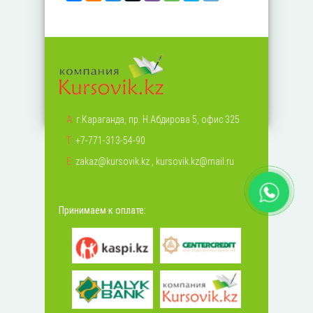
А:
г.Караганда, пр. Н.Абдирова 5, офис 325
Т:
+7-771-313-54-90
Е:
zakaz@kursovik.kz
,
kursovik.kz@mail.ru
Принимаем к оплате: