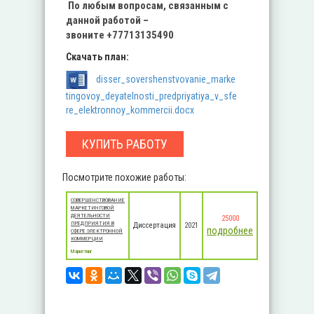
По любым вопросам, связанным с
данной работой –
звоните
+77713135490
Скачать план:
disser_sovershenstvovanie_marke
tingovoy_deyatelnosti_predpriyatiya_v_sfe
re_elektronnoy_kommercii.docx
КУПИТЬ РАБОТУ
Посмотрите похожие работы:
СОВЕРШЕНСТВОВАНИЕ
МАРКЕТИНГОВОЙ
ДЕЯТЕЛЬНОСТИ
25000
ПРЕДПРИЯТИЯ В
Диссертация
2021
подробнее
СФЕРЕ ЭЛЕКТРОННОЙ
КОММЕРЦИИ
Маркетинг