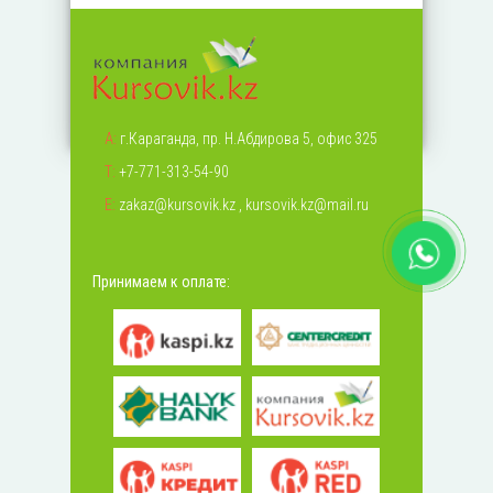
А:
г.Караганда, пр. Н.Абдирова 5, офис 325
Т:
+7-771-313-54-90
Е:
zakaz@kursovik.kz
,
kursovik.kz@mail.ru
Принимаем к оплате: