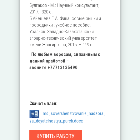
Булгаков - М.: Научный консультант,
2017. -320 с.
5.Айешева Г.А. Финансовые рынки и
посредники : учебное пособие. –
Уральск: Западно-Казахстанский
аграрно-технический университет
имени Жангир хана, 2015. – 149 с.
По любым во
росам, связанным с
данной
пработой –
звоните
+77713135490
Скачать план:
md_sovershenstvovanie_nadzora_
za_deyatelnostyu_purcb.docx
КУПИТЬ РАБОТУ