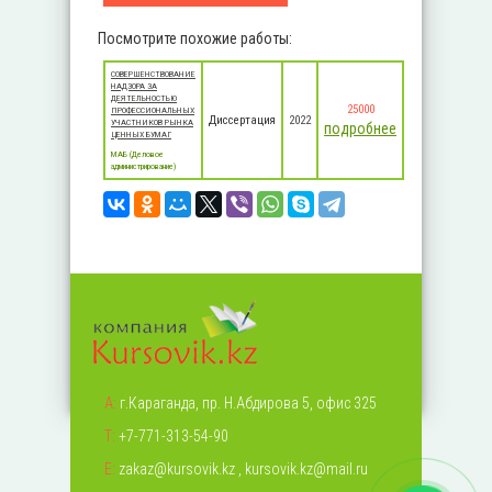
Посмотрите похожие работы:
СОВЕРШЕНСТВОВАНИЕ
НАДЗОРА ЗА
ДЕЯТЕЛЬНОСТЬЮ
25000
ПРОФЕССИОНАЛЬНЫХ
Диссертация
2022
УЧАСТНИКОВ РЫНКА
подробнее
ЦЕННЫХ БУМАГ
MАБ (Деловое
администрирование)
А:
г.Караганда, пр. Н.Абдирова 5, офис 325
Т:
+7-771-313-54-90
Е:
zakaz@kursovik.kz
,
kursovik.kz@mail.ru