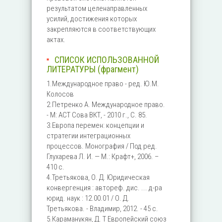
результатом целенаправленных
усилий, достижения которых
закрепляются в соответствующих
актах.
СПИСОК ИСПОЛЬЗОВАННОЙ
ЛИТЕРАТУРЫ (фрагмент)
1.Международное право - ред. Ю.М.
Колосов
2.Петренко А. Международное право.
- М: АСТ Сова ВКТ, - 2010 г., С. 85.
3.Европа перемен: концепции и
стратегии интеграционных
процессов. Монография / Под ред.
Глухарева Л. И. — М.: Крафт+, 2006. –
410 с.
4.Третьякова, О. Д. Юридическая
конвергенция : автореф. дис. ... д-ра
юрид. наук : 12.00.01 / О. Д.
Третьякова. - Владимир, 2012. - 45 с.
5.Караманукян, Д. Т Европейский союз