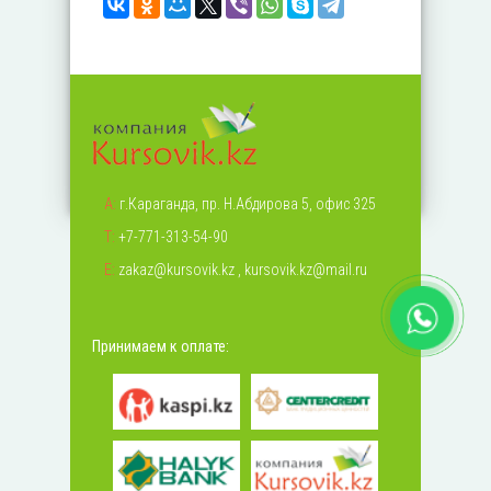
А:
г.Караганда, пр. Н.Абдирова 5, офис 325
Т:
+7-771-313-54-90
Е:
zakaz@kursovik.kz
,
kursovik.kz@mail.ru
Принимаем к оплате: