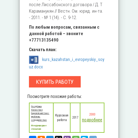
после Лиссабонского договора / Д. Т
Караманукян // Вестн. Ом. юрид. ин-та.
- 2011. - № 1 (14). - С. 9-12.
По любым вопросам, связанным с
данной работой – звоните
+77713135490
Скачать план:
kurs_kazahstan_i_evropeyskiy_soy
uz.docx
КУПИТЬ РАБОТУ
Посмотрите похожие работы:
Республика
Казахстан и
Европейский Союз:
2000
Курсовая
проблемы
2017
подробнее
работа
сотрудничества»
Международные
отношения