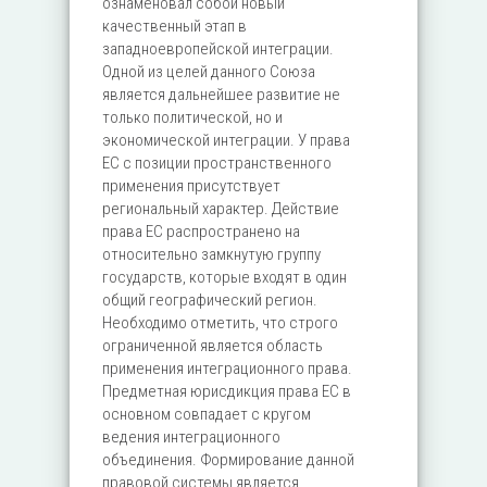
ознаменовал собой новый
качественный этап в
западноевропейской интеграции.
Одной из целей данного Союза
является дальнейшее развитие не
только политической, но и
экономической интеграции. У права
ЕС с позиции пространственного
применения присутствует
региональный характер. Действие
права ЕС распространено на
относительно замкнутую группу
государств, которые входят в один
общий географический регион.
Необходимо отметить, что строго
ограниченной является область
применения интеграционного права.
Предметная юрисдикция права ЕС в
основном совпадает с кругом
ведения интеграционного
объединения. Формирование данной
правовой системы является