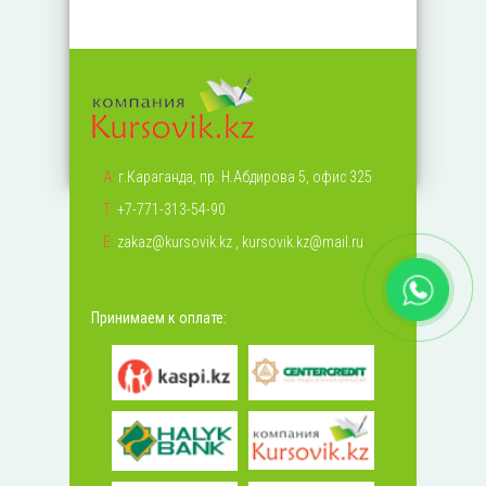
А:
г.Караганда, пр. Н.Абдирова 5, офис 325
Т:
+7-771-313-54-90
Е:
zakaz@kursovik.kz
,
kursovik.kz@mail.ru
Принимаем к оплате: