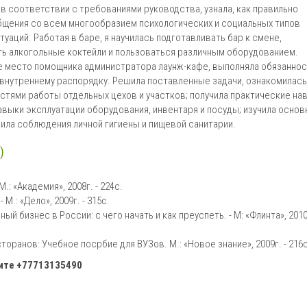
 в соответствии с требованиями руководства, узнала, как правильно
бщения со всем многообразием психологических и социальных типов
аций. Работая в баре, я научилась подготавливать бар к смене,
ь алкогольные коктейли и пользоваться различным оборудованием.
ее место помощника администратора лаунж-кафе, выполняла обязаннос
внутреннему распорядку. Решила поставленные задачи, ознакомилась
стями работы отдельных цехов и участков; получила практические на
авыки эксплуатации оборудования, инвентаря и посуды; изучила осно
вила соблюдения личной гигиены и пищевой санитарии.
)
: «Академия», 2008г. - 224с.
М.: «Дело», 2009г. - 315с.
й бизнес в России: с чего начать и как преуспеть. - М: «Флинта», 2010г
оранов: Учебное посрбие для ВУЗов. М.: «Новое знание», 2009г. - 216с
ните
+77713135490