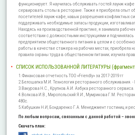
функционирует. Я научилась обслуживать гостей лаунж-кафе
сервировать столы в ресторане. Также я приобрела опыт о
посетителей лаунж-кафе, навык разрешения конфликтных ситу
поддерживать необходимые запасы продукции, изготавливат
Находясь на производственной практике, я занимала рабоч
соответствии с должностными инструкциями и подчинялась 
предприятием общественного питания в целом и с особенно
работы в качестве стажера на рабочих местах, приобрела н
правила охраны труда в общественном питании; изучила пра
СПИСОК ИСПОЛЬЗОВАННОЙ ЛИТЕРАТУРЫ (фрагмент
1.Финансовая отчетность ТОО «Friendly» за 2017-2019 гг
2.Белошапка М.И. Технология ресторанного обслуживания. - М.
3.Вакурова Н.С., Крупнов А.И. Азбука ресторанного сервиса. - 
4.Волкова И.В., Миропольский Я.И., Мумрикова Г.М. Ресторанны
480с.
5.Кабушкин Н.И, Бондаренко Г.А. Менеджмент гостиниц и рест
По любым вопросам, связанным с данной работой – зво
Скачать план: