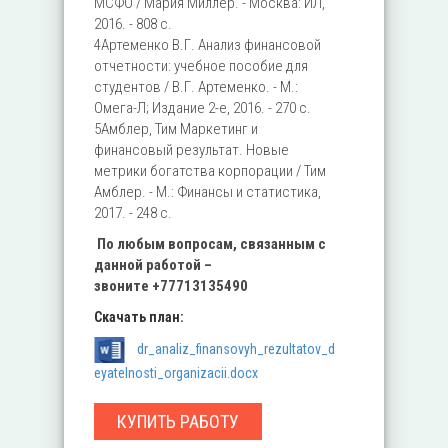
МСФО / Мария Миллер. - Москва: ИЛ,
2016. - 808 c.
4Артеменко В.Г. Анализ финансовой
отчетности: учебное пособие для
студентов / В.Г. Артеменко. - М.:
Омега-Л; Издание 2-е, 2016. - 270 c.
5Амблер, Тим Маркетинг и
финансовый результат. Новые
метрики богатства корпорации / Тим
Амблер. - М.: Финансы и статистика,
2017. - 248 c.
По любым вопросам, связанным с
данной работой –
звоните
+77713135490
Скачать план:
dr_analiz_finansovyh_rezultatov_d
eyatelnosti_organizacii.docx
КУПИТЬ РАБОТУ