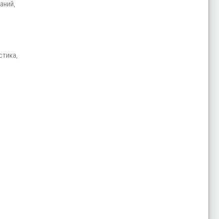
аний,
стика,