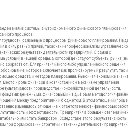
оведен анализ системы внутрифирменного финансового планирования 
данного процесса.
 трудности, связанные с процессом финансового планирования. На д
я в силу разных причин, таких как непрофессионализм управленческ
актических результатах деятельности предприятий. В связи с
ма условий внешней среды, в которой действуют субъекты рынка, зн
но возрастают. Для принятия какого-либо управленческого решения
обоснование, которое включает как прогнозируемый результат, так и
помощью средств и методов планирования. Рыночная экономика значи
, место и роль финансов в хозяйственном механизме управления
 результативности производственно-хозяйственной деятельности,
 фондами: денежными, финансовыми и т.д.. Новая методология фина
тношения между предприятиями и бюджетом. В этом отношении проц
ественно изменилось отношение к ответственности финансовых рабо
зультативность и эффективность. Предприятия в большей степени име
нтабельно или стать банкротом. Вследствие этого результативность
м при формировании стратегии и тактики деятельности предприятий