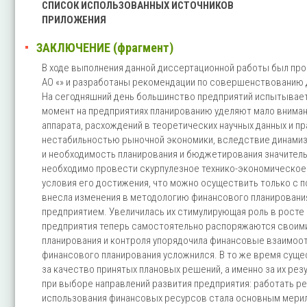
СПИСОК ИСПОЛЬЗОВАННЫХ ИСТОЧНИКОВ
ПРИЛОЖЕНИЯ
ЗАКЛЮЧЕНИЕ (фрагмент)
В ходе выполнения данной диссертационной работы был пр
АО «» и разработаны рекомендации по совершенствованию 
На сегодняшний день большинство предприятий испытывает
момент на предприятиях планированию уделяют мало внимани
аппарата, расхождений в теоретических научных данных и пр
нестабильностью рыночной экономики, вследствие динамиз
и необходимость планирования и бюджетирования значитель
необходимо провести скурпулезное технико-экономическое 
условия его достижения, что можно осуществить только с 
внесла изменения в методологию финансового планирования
предприятием. Увеличилась их стимулирующая роль в росте
предприятия теперь самостоятельно распоряжаются своими
планирования и контроля упорядочила финансовые взаимоо
финансового планирования усложнился. В то же время сущ
за качество принятых плановых решений, а именно за их ре
при выборе направлений развития предприятия: работать ре
использования финансовых ресурсов стала основным мерило