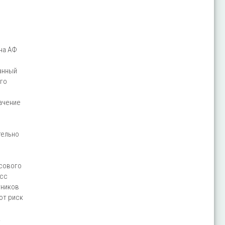
на АФ
анный
ого
ачение
тельно
нсового
есс
тников
ют риск
.