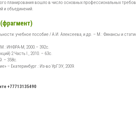
ого планирования вошло в число основных профессиональных требов
й и объединений.
(фрагмент)
ости: учебное пособие / А.И. Алексеева, и др. – М.: Финансы и стати
М.: ИНФРА-М, 2000.– 392с.
й) 2 Часть I., 2010. – 63с.
. – 358с.
е» – Екатеринбург.: Из-во УрГЭУ, 2009.
ните
+77713135490