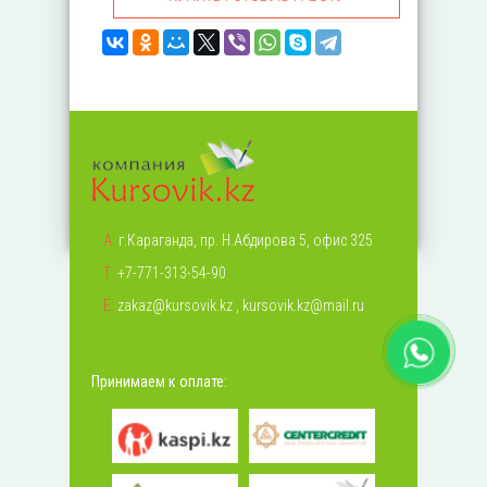
А:
г.Караганда, пр. Н.Абдирова 5, офис 325
Т:
+7-771-313-54-90
Е:
zakaz@kursovik.kz
,
kursovik.kz@mail.ru
Принимаем к оплате: