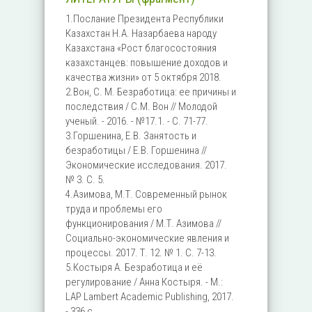
1.Послание Президента Республики
Казахстан Н.А. Назарбаева народу
Казахстана «Рост благосостояния
казахстанцев: повышение доходов и
качества жизни» от 5 октября 2018.
2.Вон, С. М. Безработица: ее причины и
последствия / С.М. Вон // Молодой
ученый. - 2016. - №17.1. - С. 71-77.
3.Горшенина, Е.В. Занятость и
безработицы / Е.В. Горшенина //
Экономические исследования. 2017.
№ 3. С. 5.
4.Азимова, М.Т. Современный рынок
труда и проблемы его
функционирования / М.Т. Азимова //
Социально-экономические явления и
процессы. 2017. Т. 12. № 1. С. 7-13.
5.Костыря А. Безработица и её
регулирование / Анна Костыря. - М.:
LAP Lambert Academic Publishing, 2017.
- 336 c.