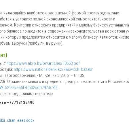
ки, являющийся наиболее совершенной формой производственно-
аботая в условиях полной экономической самостоятельности и
яином. Критерии отнесения предприятий к малому бизнесу устанавли
ого бизнеса приводится в содержании законодательства всех стран у
ии которых предприятия относятся к малому бизнесу, являются: числ
объем выручки (прибыли, выручки).
нт)
ы //
https://www.nbrb.by/bv/articles/10663.pdf
доступа:
https://www.nationalbank.kz/?&switch=kazakh
налогообложения. - М.: Феникс, 2016. – С.105.
2020) "О развитии малого и среднего предпринимательства в Российско
AW_52144/ea6f7bb32cdb797dc30...
реднего предпринимательства»
ните
+77713135490
iku_stran_eaes.docx