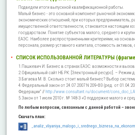
Подведем итоги выпускной квалификационной работы.
Малый бизнес - это основной компонент рыночной экономи
экономических отношений, при которых предприниматель, р
имущественной ответственности, становится настоящим хоз
государством. Понятие субъектов малого, среднего и крупн
ЕАЭС. Наиболее распространенными критериями, на основан
персонала, размер уставного капитала, стоимость активов, 
СПИСОК ИСПОЛЬЗОВАННОЙ ЛИТЕРАТУРЫ (фрагме
1.Пашкевич И. Бизнес в странах ЕАЭС: возможности и вызов
2.Официальный сайт НБ РК: [Электронный ресурс]. – Режим 
3.Багаева М. В. Сколько стоит малый бизнес? Выбор системы 
4.Федеральный закон от 24.07.2007 N 209-ФЗ (ред. от 01.04.
Федерации" //
http://www.consultant.ru/document/cons_doc_L
5.Закон от 1 июля 2010 г. № 148-З «О поддержке малого и с
По любым вопросам, связанным с данной работой – зво
Скачать план:
_analiz_vliyaniya_malogo_i_srednego_biznesa_na_ekonom