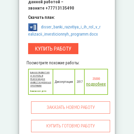
данной работой –
звоните
+77713135490
Скачать план:
disser_banki_razvitiya_i_ih_rol_v_r
ealizacii_investicionnyh_programm.docx
КУПИТЬ РАБОТУ
Посмотрите похожие работы:
БАНКИ РАЗВИТИЯ
И ИХ РОЛЬ В
25000
РЕАЛИЗАЦИИ
Диссертация
2017
ИНВЕСТИЦИОННЫХ
подробнее
ПРОГРАММ
Банковское дело
ЗАКАЗАТЬ НОВУЮ РАБОТУ
КУПИТЬ ГОТОВУЮ РАБОТУ