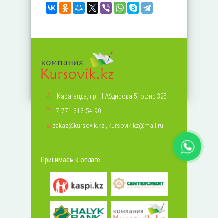
А:
г.Караганда, пр. Н.Абдирова 5, офис 325
Т:
+7-771-313-54-90
Е:
zakaz@kursovik.kz
,
kursovik.kz@mail.ru
Принимаем к оплате: