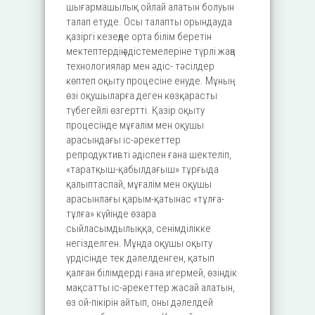
шығармашылық ойлай алатын болуын
талап етуде. Осы талапты орындауда
қазіргі кезеңде орта білім беретін
мектептердің әдістемелеріне түрлі жаңа
технологиялар мен әдіс- тәсілдер
көптеп оқыту процесіне енуде. Мұның
өзі оқушыларға деген көзқарасты
түбегейлі өзгертті. Қазір оқыту
процесінде мұғалім мен оқушы
арасындағы іс-әрекеттер
репродуктивті әдіспен ғана шектеліп,
«таратқыш-қабылдағыш» тұрғыда
қалыптаспай, мұғалім мен оқушы
арасынлағы қарым-қатынас «тұлға-
тұлға» күйінде өзара
сыйласымдылыққа, сенімділікке
негізделген. Мұнда оқушы оқыту
үрдісінде тек дәлелденген, қатып
қалған білімдерді ғана игермей, өзіндік
мақсатты іс-әрекеттер жасай алатын,
өз ой-пікірін айтып, оны дәлелдей