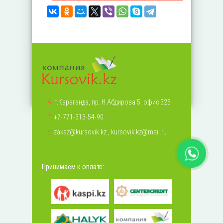
А:
г.Караганда, пр. Н.Абдирова 5, офис 325
Т:
+7-771-313-54-90
Е:
zakaz@kursovik.kz
,
kursovik.kz@mail.ru
Принимаем к оплате: