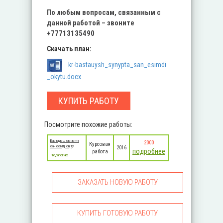
По любым вопросам, связанным с
данной работой – звоните
+77713135490
Скачать план:
kr-bastauysh_synypta_san_esimdi
_okytu.docx
КУПИТЬ РАБОТУ
Посмотрите похожие работы:
Бастауыш сыныпта
2000
Курсовая
сан есімді оқыту
2016
подробнее
работа
Педагогика
ЗАКАЗАТЬ НОВУЮ РАБОТУ
КУПИТЬ ГОТОВУЮ РАБОТУ