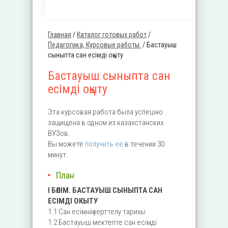
Главная
/
Каталог готовых работ
/
Вы здесь
Педагогика, Курсовые работы:
/
Бастауыш
сыныпта сан есімді оқыту
Бастауыш сыныпта сан
есімді оқыту
Эта курсовая работа была успешно
защищена в одном из казахстанских
ВУЗов.
Вы можете
получить ее
в течении 30
минут.
План
I БӨЛІМ. БАСТАУЫШ СЫНЫПТА САН
ECIМДІ ОКЫТУ
1.1 Сан есімнің зерттелу тарихы
1.2 Бастауыш мектепте сан есімді