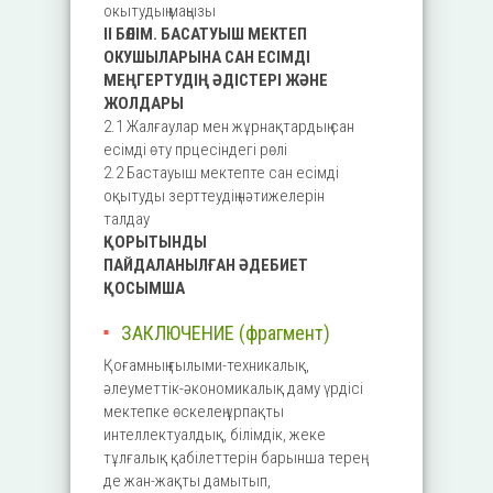
окытудың маңызы
II БӨЛІМ. БАСАТУЫШ МЕКТЕП
ОКУШЫЛАРЫНА САН ЕСІМДІ
МЕҢГЕРТУДІҢ ӘДІСТЕРІ ЖӘНЕ
ЖОЛДАРЫ
2.1 Жалғаулар мен жұрнақтардың сан
есімді өту прцесіндегі рөлі
2.2 Бастауыш мектепте сан есімді
оқытуды зерттеудің нәтижелерін
талдау
ҚОРЫТЫНДЫ
ПАЙДАЛАНЫЛҒАН ӘДЕБИЕТ
ҚОСЫМША
ЗАКЛЮЧЕНИЕ (фрагмент)
Қоғамның ғылыми-техникалық,
әлеуметтік-әкономикалық даму үрдісі
мектепке өскелең ұрпақты
интеллектуалдық, білімдік, жеке
тұлғалық қабілеттерін барынша терең
де жан-жақты дамытып,