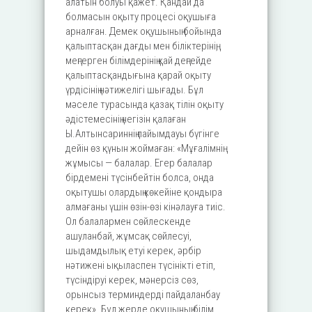
алатын болуы қажет. Қандай да
болмасын оқыту процесі оқушыға
арналған. Демек оқушының бойында
қалыптасқан дағды мен біліктерінің,
меңгерген білімдерінің қай деңгейде
қалыптасқандығына қарай оқыту
үрдісінің нәтижелігі шығады. Бұл
мәселе турасында қазақ тілін оқыту
әдістемесінің негізін қалаған
Ы.Алтынсариннің пайымдауы бүгінге
дейін өз қүнын жоймаған: «Мұғалімнің
жұмысы — балалар. Егер балалар
бірдемені түсінбейтін болса, онда
оқытушы олардың көкейіне қондыра
алмағаны үшін өзін-өзі кінәлауға тиіс.
Ол балалармен сөйлескенде
ашуланбай, жұмсақ сөйлесуі,
шыдамдылық етуі керек, әрбір
нәтижені ықыласпен түсінікті етіп,
түсіндіруі керек, мәнерсіз сөз,
орынсыз терминдерді пайдаланбау
керек». Бұл жерде оқушының білім