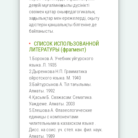
деңгейі мұғалімнің жылы дүсінікті
сөзімен қатар оның педагогикалық
заңдылықтар мен ережелерді, оқыту
әдістерін қаншалықты білгеніне де
байланысты.
СПИСОК ИСПОЛЬЗОВАННОЙ
ЛИТЕРАТУРЫ (фрагмент)
1.Бороков А. Учебник уйгурского
языка. Л. 1935
2.Дыренкова Н.П. Грамматика
ойротского языка. М. 1940
3.Байтұрсынов А. Тіл тағылымы.
Алматы. 1992
4.Қасым Б. Сөзжасам: Сематика.
Уәждеме. Алматы. 2003
5.Елешова А. Флазеологические
единицы с компонентами
чилительными в казахском языке .
Дисс. на соис. уч. степ. кан. фил. наук.
Алматы. 1989