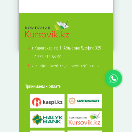
А:
г.Караганда, пр. Н.Абдирова 5, офис 325
Т:
+7-771-313-54-90
Е:
zakaz@kursovik.kz
,
kursovik.kz@mail.ru
Принимаем к оплате: