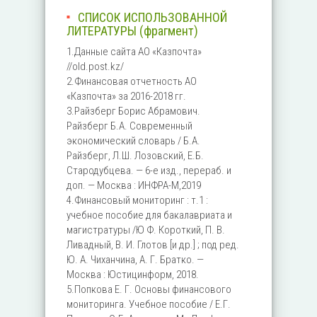
СПИСОК ИСПОЛЬЗОВАННОЙ
ЛИТЕРАТУРЫ (фрагмент)
1.Данные сайта АО «Казпочта»
//old.post.kz/
2.Финансовая отчетность АО
«Казпочта» за 2016-2018 гг.
3.Райзберг Борис Абрамович.
Райзберг Б.А. Современный
экономический словарь / Б.А.
Райзберг, Л.Ш. Лозовский, Е.Б.
Стародубцева. — 6-е изд., перераб. и
доп. — Москва : ИНФРА-М,2019
4.Финансовый мониторинг : т.1 :
учебное пособие для бакалавриата и
магистратуры /Ю Ф. Короткий, П. В.
Ливадный, В. И. Глотов [и др.] ; под ред.
Ю. А. Чиханчина, А. Г. Братко. —
Москва : Юстицинформ, 2018.
5.Попкова Е. Г. Основы финансового
мониторинга. Учебное пособие / Е.Г.