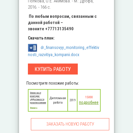
Попкова, О.Е. Акимова. - М.: Дрофа,
2016. - 166 c.
По любым вопросам, связанным с
данной работой –
звоните
+77713135490
Скачать план:
dr_finansovyy_monitoring_effektiv
nosti_razvitiya_kompanii.docx
КУПИТЬ РАБОТУ
Посмотрите похожие работы:
Финансовый
мониторинг
15000
Дипломная
эффективности
2019
подробнее
работа
развития компании
Финансы
ЗАКАЗАТЬ НОВУЮ РАБОТУ