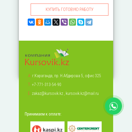
КУПИТЬ ГОТОВУЮ РАБОТУ
А:
г.Караганда, пр. Н.Абдирова 5, офис 325
Т:
+7-771-313-54-90
Е:
zakaz@kursovik.kz
,
kursovik.kz@mail.ru
Принимаем к оплате: