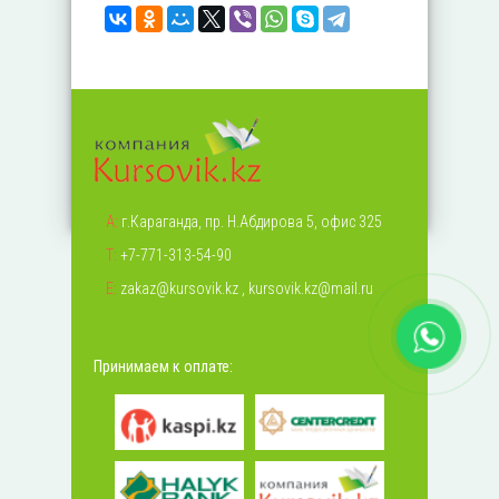
А:
г.Караганда, пр. Н.Абдирова 5, офис 325
Т:
+7-771-313-54-90
Е:
zakaz@kursovik.kz
,
kursovik.kz@mail.ru
Принимаем к оплате: