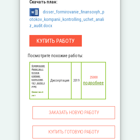
Скачать план:
disser_formirovanie_finansovyh_p
otokov_kompanii_kontrolling_uchet_anali
z_audit.docx
КУПИТЬ РАБОТУ
Посмотрите похожие работы:
Формирование
финансовых
потоков
компании:
25000
контроллинг,
Диссертация
2019
подробнее
учет, анализ и
аудит
Финансовый
учет
ЗАКАЗАТЬ НОВУЮ РАБОТУ
КУПИТЬ ГОТОВУЮ РАБОТУ