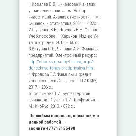
1.Ковалев В.В. Финансовый анализ:
управление капиталом. Выбор
инвестиций. Анализ отчетности. – М.:
Финансы и статистика, 2014. – 432с.;
2.Глущенко В.В., Чехунов В.Н. Финансы:
Учеб.пособие. – Харьков: Изд-во Ун-
та внутр. дел. 2015. -160 с.;
3.Витурин С.Е., Чигрина А.И. Финансы
предприятий. Электронный ресурс:
http://ebooks.grsu.by/finansi_org/2-
denezhnye-fondy-predpriyatiya.htm
;
4.Фролова Т.А.Финансы и кредит:
конспект лекцийТаганрог: ТТИ ЮФУ,
2017. - 206 с.;
5.Трофимова Т.И. Бухгалтерский
финансовый учет / Т.И. Трофимова. -
М.: КноРус, 2013. - 672 c.;
По любым вопросам, связанным с
данной работой –
звоните
+77713135490