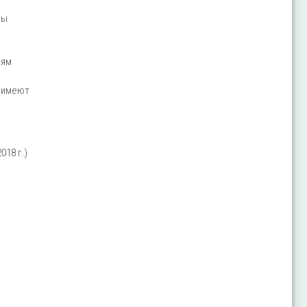
ры
иям
я имеют
018 г.)