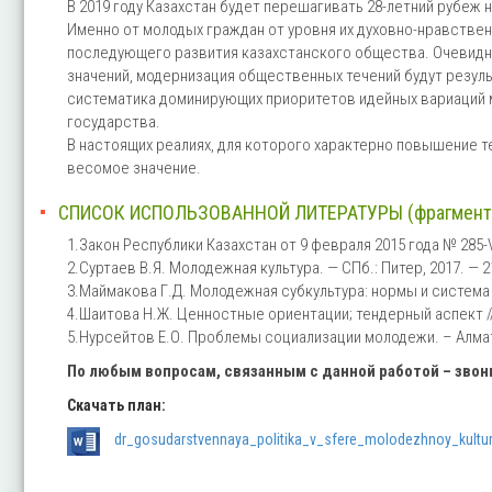
В 2019 году Казахстан будет перешагивать 28-летний рубеж 
Именно от молодых граждан от уровня их духовно-нравстве
последующего развития казахстанского общества. Очевидн
значений, модернизация общественных течений будут результ
систематика доминирующих приоритетов идейных вариаций 
государства.
В настоящих реалиях, для которого характерно повышение 
весомое значение.
СПИСОК ИСПОЛЬЗОВАННОЙ ЛИТЕРАТУРЫ (фрагмент
1.Закон Республики Казахстан от 9 февраля 2015 года № 285-
2.Суртаев В.Я. Молодежная культура. — СПб.: Питер, 2017. — 2
3.Маймакова Г.Д. Молодежная субкультура: нормы и система цен
4.Шаитова Н.Ж. Ценностные ориентации; тендерный аспект // 
5.Нурсейтов Е.О. Проблемы социализации молодежи. – Алматы
По любым вопросам, связанным с данной работой – зво
Скачать план:
dr_gosudarstvennaya_politika_v_sfere_molodezhnoy_kultur