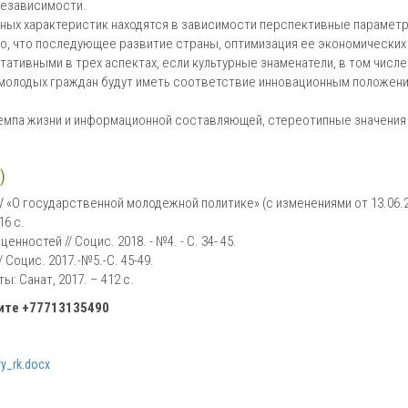
независимости.
нных характеристик находятся в зависимости перспективные парамет
о, что последующее развитие страны, оптимизация ее экономических
ативными в трех аспектах, если культурные знаменатели, в том числе
молодых граждан будут иметь соответствие инновационным положен
темпа жизни и информационной составляющей, стереотипные значени
)
V «О государственной молодежной политике» (с изменениями от 13.06.2
16 с.
ностей // Социс. 2018. - №4. - С. 34- 45.
Социс. 2017.-№5.-С. 45-49.
: Санат, 2017. – 412 с.
ните
+77713135490
y_rk.docx