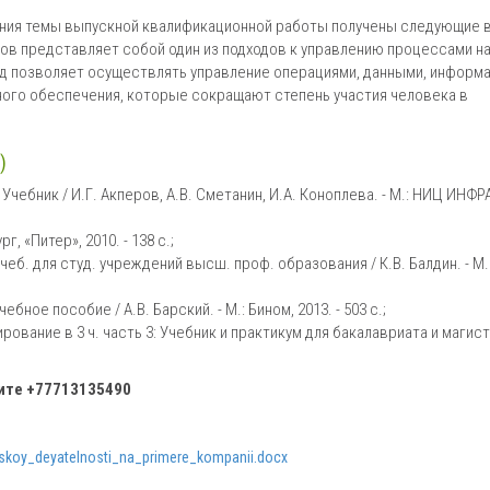
ания темы выпускной квалификационной работы получены следующие 
ов представляет собой один из подходов к управлению процессами н
д позволяет осуществлять управление операциями, данными, информа
ого обеспечения, которые сокращают степень участия человека в
)
ебник / И.Г. Акперов, А.В. Сметанин, И.А. Коноплева. - М.: НИЦ ИНФР
, «Питер», 2010. - 138 с.;
б. для студ. учреждений высш. проф. образования / К.В. Балдин. - М.
ое пособие / А.В. Барский. - М.: Бином, 2013. - 503 c.;
рование в 3 ч. часть 3: Учебник и практикум для бакалавриата и магис
ните
+77713135490
skoy_deyatelnosti_na_primere_kompanii.docx