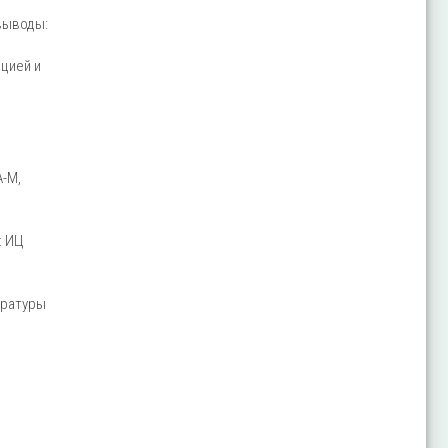
выводы:
а
цией и
А-М,
: ИЦ
тратуры