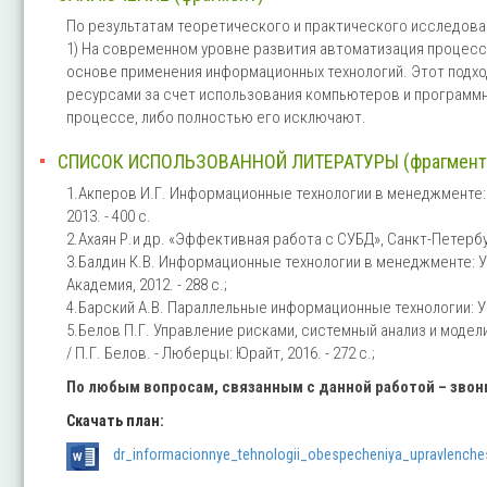
По результатам теоретического и практического исследов
1) На современном уровне развития автоматизация процесс
основе применения информационных технологий. Этот подхо
ресурсами за счет использования компьютеров и программн
процессе, либо полностью его исключают.
СПИСОК ИСПОЛЬЗОВАННОЙ ЛИТЕРАТУРЫ (фрагмент
1.Акперов И.Г. Информационные технологии в менеджменте: Уч
2013. - 400 c.
2.Ахаян Р.и др. «Эффективная работа с СУБД», Санкт-Петербург
3.Балдин К.В. Информационные технологии в менеджменте: Уче
Академия, 2012. - 288 c.;
4.Барский А.В. Параллельные информационные технологии: Учебн
5.Белов П.Г. Управление рисками, системный анализ и модели
/ П.Г. Белов. - Люберцы: Юрайт, 2016. - 272 c.;
По любым вопросам, связанным с данной работой – зво
Скачать план:
dr_informacionnye_tehnologii_obespecheniya_upravlenche