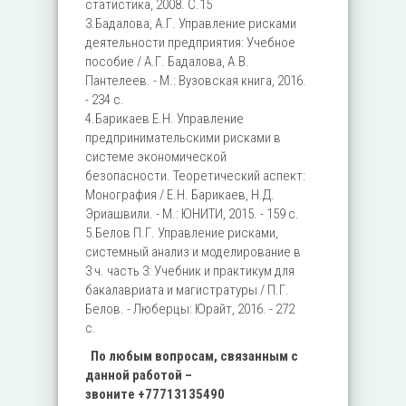
статистика, 2008. C.15
3.Бадалова, А.Г. Управление рисками
деятельности предприятия: Учебное
пособие / А.Г. Бадалова, А.В.
Пантелеев. - М.: Вузовская книга, 2016.
- 234 c.
4.Барикаев Е.Н. Управление
предпринимательскими рисками в
системе экономической
безопасности. Теоретический аспект:
Монография / Е.Н. Барикаев, Н.Д.
Эриашвили. - М.: ЮНИТИ, 2015. - 159 c.
5.Белов П.Г. Управление рисками,
системный анализ и моделирование в
3 ч. часть 3: Учебник и практикум для
бакалавриата и магистратуры / П.Г.
Белов. - Люберцы: Юрайт, 2016. - 272
c.
По любым вопросам, связанным с
данной работой –
звоните
+77713135490