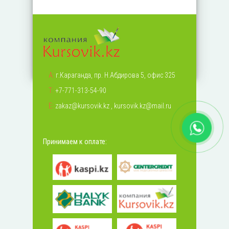
А:
г.Караганда, пр. Н.Абдирова 5, офис 325
Т:
+7-771-313-54-90
Е:
zakaz@kursovik.kz
,
kursovik.kz@mail.ru
Принимаем к оплате: