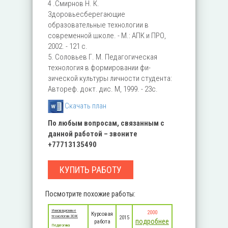
4 .Смирнов Н. К.
Здоровьесберегающие
образовательные технологии в
современной школе. - М.: АПК и ПРО,
2002. - 121 с.
5. Соловьев Г. М. Педагогическая
технология в формировании фи­
зической культуры личности студента:
Автореф. докт. дис. М, 1999. - 23с.
Скачать план
По любым вопросам, связанным с
данной работой – звоните
+77713135490
КУПИТЬ РАБОТУ
Посмотрите похожие работы:
Инновационные
2000
Курсовая
технологии ЗОЖ
2015
подробнее
работа
Педагогика