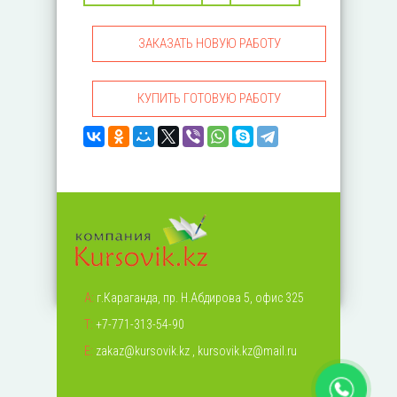
ЗАКАЗАТЬ НОВУЮ РАБОТУ
КУПИТЬ ГОТОВУЮ РАБОТУ
А:
г.Караганда, пр. Н.Абдирова 5, офис 325
Т:
+7-771-313-54-90
Е:
zakaz@kursovik.kz
,
kursovik.kz@mail.ru