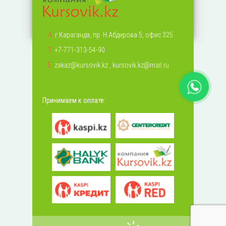
А:
г.Караганда, пр. Н.Абдирова 5, офис 325
Т:
+7-771-313-54-90
Е:
zakaz@kursovik.kz
,
kursovik.kz@mail.ru
Принимаем к оплате: