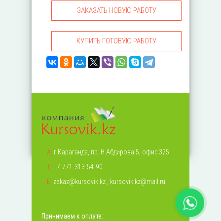
ЗАКАЗАТЬ НОВУЮ РАБОТУ
КУПИТЬ ГОТОВУЮ РАБОТУ
А:
г.Караганда, пр. Н.Абдирова 5, офис 325
Т:
+7-771-313-54-90
Е:
zakaz@kursovik.kz
,
kursovik.kz@mail.ru
Принимаем к оплате: