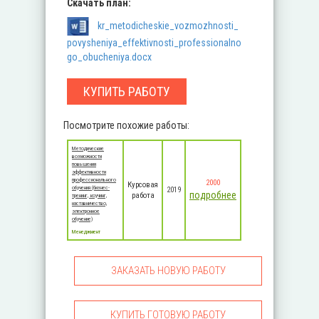
Скачать план:
kr_metodicheskie_vozmozhnosti_
povysheniya_effektivnosti_professionalno
go_obucheniya.docx
КУПИТЬ РАБОТУ
Посмотрите похожие работы:
Методические
возможности
повышения
эффективности
профессионального
2000
Курсовая
обучения (бизнес-
2019
подробнее
работа
тренинг, коучинг,
наставничество,
электронное
обучение)
Менеджмент
ЗАКАЗАТЬ НОВУЮ РАБОТУ
КУПИТЬ ГОТОВУЮ РАБОТУ