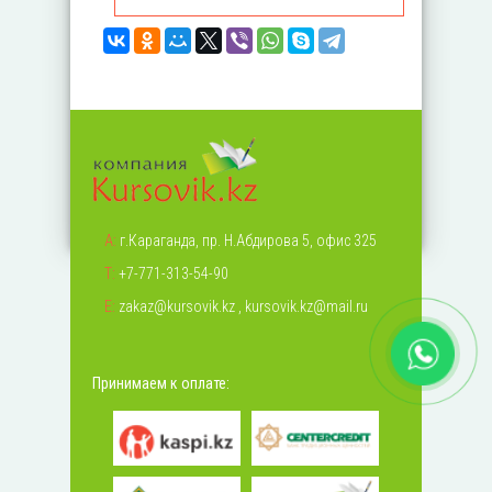
А:
г.Караганда, пр. Н.Абдирова 5, офис 325
Т:
+7-771-313-54-90
Е:
zakaz@kursovik.kz
,
kursovik.kz@mail.ru
Принимаем к оплате: