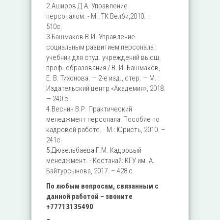
2.Аширов Д.А. Управление
персоналом. - М.: ТК Велби,2010. –
510с.
3.Башмаков В.И. Управление
социальным развитием персонала :
учебник для студ. учреждений высш.
проф. образования / В. И. Башмаков,
Е. В. Тихонова. — 2-е изд., стер. — М. :
Издательский центр «Академия», 2018.
— 240 с.
4.Веснин В.Р. Практический
менеджмент персонала: Пособие по
кадровой работе. - М.: Юристь, 2010. –
241с.
5.Дюзельбаева Г.М. Кадровый
менеджмент. - Костанай: КГУ им. А.
Байтурсынова, 2017. – 428 с.
По любым вопросам, связанным с
данной работой – звоните
+77713135490