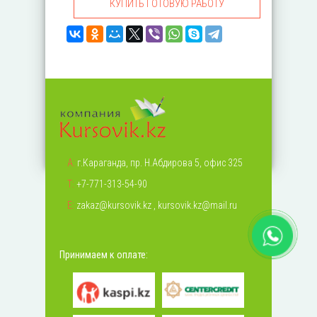
КУПИТЬ ГОТОВУЮ РАБОТУ
А:
г.Караганда, пр. Н.Абдирова 5, офис 325
Т:
+7-771-313-54-90
Е:
zakaz@kursovik.kz
,
kursovik.kz@mail.ru
Принимаем к оплате: