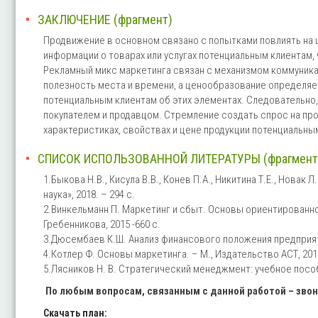
ЗАКЛЮЧЕНИЕ (фрагмент)
Продвижение в основном связано с попытками повлиять на 
информации о товарах или услугах потенциальным клиентам, 
Рекламный микс маркетинга связан с механизмом коммуник
полезность места и времени, а ценообразование определяе
потенциальным клиентам об этих элементах. Следовательно
покупателем и продавцом. Стремление создать спрос на пр
характеристиках, свойствах и цене продукции потенциальн
СПИСОК ИСПОЛЬЗОВАННОЙ ЛИТЕРАТУРЫ (фрагмент
1.Быкова Н.В., Кисула В.В., Конев П.А., Никитина Т.Е., Нова
наука», 2018. – 294 с.
2.Винкельманн П. Маркетинг и сбыт. Основы ориентированног
Гребенникова, 2015 -660 с.
3.Дюсембаев К.Ш. Анализ финансового положения предприяти
4.Котлер Ф. Основы маркетинга. – М., Издательство АСТ, 2015.
5.Лясников Н. В. Стратегический менеджмент: учебное пособи
По любым вопросам, связанным с данной работой – зво
Скачать план: