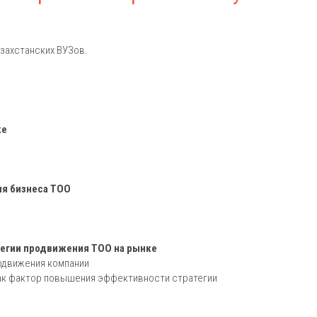
захстанских ВУЗов.
ке
ия бизнеса ТОО
тегии продвижения ТОО на рынке
одвижения компании
ак фактор повышения эффективности стратегии