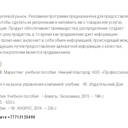
целевой рынок. Рекламная программа предназначена для предоставл
чтобы сделать их уверенными и напомнить им о товарах или услугах.
ации. Продукт обеспечивает преимущества, распределение создает
т цену продуктов, в то время как продвижение дает информацию
, промо-микс включает в себя обмен информацией, происходящий меж
одукцию путем предоставления адекватной информации о качестве,
ым покупателям является продвижением.
)
к Л.В. Маркетинг: учебное пособие. Нижний Новгород: НОО. «Профессион
о на рынок управления компанией: учебник. - М.: Издательский Дом
я: Учебное пособие. – Алматы: Экономика, 2015. – 184 с.
 - 653 с.
е. — М.: КНОРУС, 2014. — 256 с.
ните
+77713135490