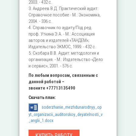
2003. - 432 с.
3. Андреев В.Д. Практический аудит:
Справочное пособие - М.: Экономика,
2004. - 336 с.
4. Справочник по аудиту/Под ред.
проф. Уткина Э.А. - М.: Ассоциация
авторов и издателей «ТАНДЕМ»;
Издательство ЭКМОС, 1999. - 432 с.
5. Скобара В.В. Аудит: методология и
организация. - М.: Издательство «Дело
и сервис», 2001. - 576 с.
По любым вопросам, связанным с
данной работой –
звоните
+77713135490
Скачать план:
soderzhanie_mezhdunarodnyy_op
yt_organizacii_auditorskoy_deyatelnosti_v
_anglii_1.docx
КУПИТЬ РАБОТУ