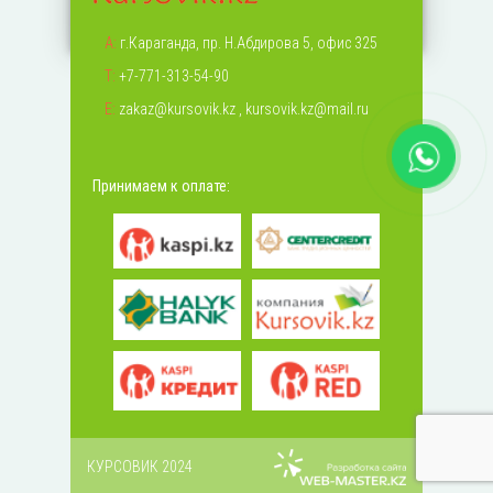
А:
г.Караганда, пр. Н.Абдирова 5, офис 325
Т:
+7-771-313-54-90
Е:
zakaz@kursovik.kz
,
kursovik.kz@mail.ru
Принимаем к оплате:
КУРСОВИК 2024