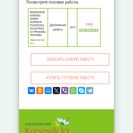
Посмотрите похожие работы:
Валютный рынок
и валютные
операции
Особенности
15000
Дипломная
бухгалтерского
2019
учета и аудита в
подробнее
работа
государственных
учреждениях
Управленческий
учет
ЗАКАЗАТЬ НОВУЮ РАБОТУ
КУПИТЬ ГОТОВУЮ РАБОТУ