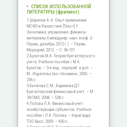
СПИСОК ИСПОЛЬЗОВАННОЙ
ЛИТЕРАТУРЫ (фрагмент)
1.Шарипов А. К. Опыт применения
МСФО в Казахстане [Текст] //
Экономика, управление, финансы:
материалы II междунар. науч. конф. (г.
Пермь, декабрь 2012 г.). – Пермь:
Меркурий, 2012. – С. 96-101.
2.Булатов М.А. Теория бухгалтерского
учета: Учебное пособие / М.А.
Булатов. – 3-е изд., перераб. и доп. –
М.: Издательство «Экзамен», 2005. –
256 с.
3.Бычкова С.М., Бадмаева Д.Г.
Бухгалтерский финансовый учет. – М.:
ЭКСМО, 2008. – 528 с.
4.Попова Л.А. Финансовый учет
хозяйствующих субъектов: Учебное
пособие / Л.А. Попова. – Караганда:
ТОО Арко, 2009. – 400 с.