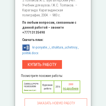
5.Толпаков Ж.С. Бухгалтерский учет:
Учебник для вузов / Ж.С. Толпаков. –
Караганда: Карагандинская
полиграфия, 2004. – 983 с.
По любым вопросам, связанным с
данной работой – звоните
+77713135490
Скачать план:
kr-ponyatie_i_struktura_uchetnoy_
politiki.docx
КУПИТЬ РАБОТУ
Посмотрите похожие работы:
Понятие и структура
2000
Курсовая
учетной политики
2016
подробнее
работа
Финансовый учет
ЗАКАЗАТЬ НОВУЮ РАБОТУ