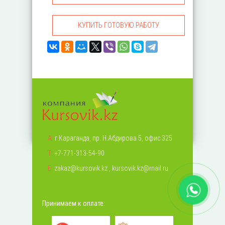
КУПИТЬ ГОТОВУЮ РАБОТУ
А:
г.Караганда, пр. Н.Абдирова 5, офис 325
Т:
+7-771-313-54-90
Е:
zakaz@kursovik.kz
,
kursovik.kz@mail.ru
Принимаем к оплате: