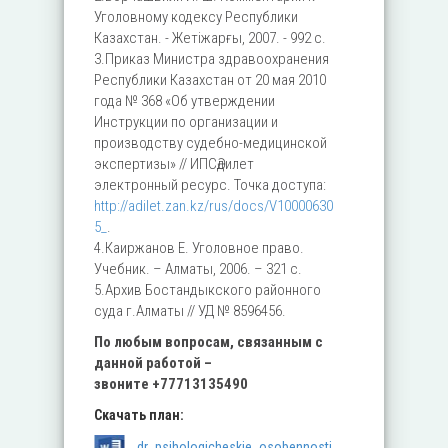
Уголовному кодексу Республики
Казахстан. - Жетіжарғы, 2007. - 992 с.
3.Приказ Министра здравоохранения
Республики Казахстан от 20 мая 2010
года № 368 «Об утверждении
Инструкции по организации и
производству судебно-медицинской
экспертизы» // ИПСӘдилет
электронный ресурс. Точка доступа:
http://adilet.zan.kz/rus/docs/V10000630
5_
.
4.Каиржанов Е. Уголовное право.
Учебник. – Алматы, 2006. – 321 с.
5.Архив Бостандыкского районного
суда г.Алматы // УД № 8596456.
По любым вопросам, связанным с
данной работой –
звоните
+77713135490
Скачать план:
dr_psihologicheskie_osobennosti.