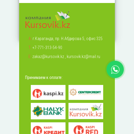
А:
г.Караганда, пр. Н.Абдирова 5, офис 325
Т:
+7-771-313-54-90
Е:
zakaz@kursovik.kz
,
kursovik.kz@mail.ru
Принимаем к оплате: