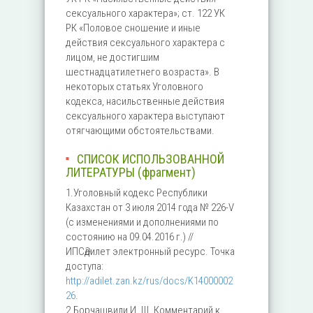
сексуального характера»; ст. 122 УК
РК «Половое сношение и иные
действия сексуального характера с
лицом, не достигшим
шестнадцатилетнего возраста». В
некоторых статьях Уголовного
кодекса, насильственные действия
сексуального характера выступают
отягчающими обстоятельствами.
СПИСОК ИСПОЛЬЗОВАННОЙ
ЛИТЕРАТУРЫ (фрагмент)
1.Уголовный кодекс Республики
Казахстан от 3 июля 2014 года № 226-V
(с изменениями и дополнениями по
состоянию на 09.04.2016 г.) //
ИПСӘдилет электронный ресурс. Точка
доступа:
http://adilet.zan.kz/rus/docs/K14000002
26
.
2.Борчашвили И. Ш. Комментарий к