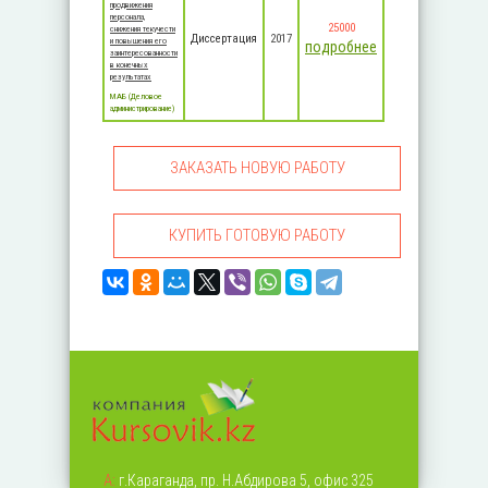
продвижения
персонала,
25000
снижения текучести
Диссертация
2017
и повышения его
подробнее
заинтересованности
в конечных
результатах
MАБ (Деловое
администрирование)
ЗАКАЗАТЬ НОВУЮ РАБОТУ
КУПИТЬ ГОТОВУЮ РАБОТУ
А:
г.Караганда, пр. Н.Абдирова 5, офис 325