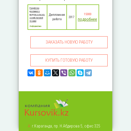
Разработка
рекламного
15000
Дипломная
модуля сельско-
2017
хозяйственной
подробнее
работа
техники
Информатика
ЗАКАЗАТЬ НОВУЮ РАБОТУ
КУПИТЬ ГОТОВУЮ РАБОТУ
А:
г.Караганда, пр. Н.Абдирова 5, офис 325