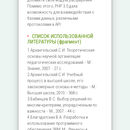
добавить свой модуль расширения.
Помимо этого, PHP 3.0 дала
возможность для взаимодействия с
базами данных, различными
протоколами и API.
СПИСОК ИСПОЛЬЗОВАННОЙ
ЛИТЕРАТУРЫ (фрагмент)
1.Архангельский С.И. Теоретические
основы научной организации
педагогических исследований. - М.:
Знание, 2007. - 27 с.
2.Архангельский С.И. Учебный
процесс в высшей школе, его
закономерные основы и методы. - М.:
Высшая школа, 2010. - 368 с.
3.Бабинцев В.С. Выбор решений по
многим критериям, упорядоченным по
важности. - М., 2007. - 44 с.
4.Благодатских В.А. Разработка и
использование программного
обеспечения ЭВМ, М.: Финансы и