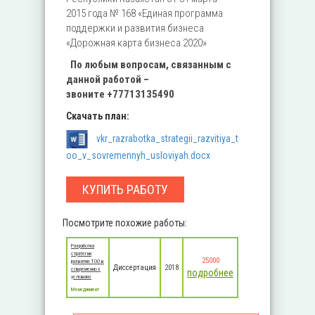
2015 года № 168 «Единая программа
поддержки и развития бизнеса
«Дорожная карта бизнеса 2020»
По любым вопросам, связанным с
данной работой –
звоните
+77713135490
Скачать план:
vkr_razrabotka_strategii_razvitiya_t
oo_v_sovremennyh_usloviyah.docx
КУПИТЬ РАБОТУ
Посмотрите похожие работы:
Разработка
стратегии
25000
развития ТОО в
Диссертация
2018
современных
подробнее
условиях
Менеджмент