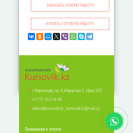
ЗАКАЗАТЬ НОВУЮ РАБОТУ
КУПИТЬ ГОТОВУЮ РАБОТУ
А:
г.Караганда, пр. Н.Абдирова 5, офис 325
Т:
+7-771-313-54-90
Е:
zakaz@kursovik.kz
,
kursovik.kz@mail.ru
Принимаем к оплате: