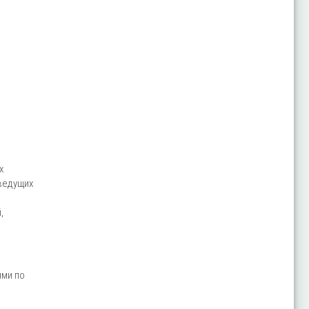
х
ведущих
,
ями по