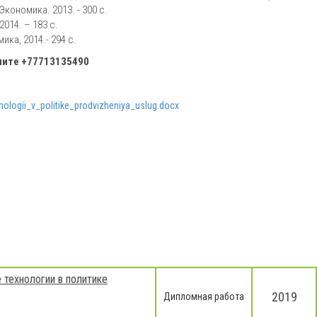
ономика. 2013. - 300 с.
014. – 183 с.
ка, 2014.- 294 с.
оните
+77713135490
ologii_v_politike_prodvizheniya_uslug.docx
 технологии в политике
2019
Дипломная работа