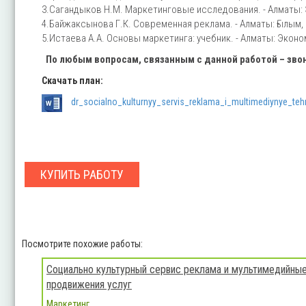
3.Сагандыков Н.М. Маркетинговые исследования. - Алматы: Эк
4.Байжаксынова Г.К. Современная реклама. - Алматы: Ғылым, 2
5.Истаева А.А. Основы маркетинга: учебник. - Алматы: Экономи
По любым вопросам, связанным с данной работой – зв
Скачать план:
dr_socialno_kulturnyy_servis_reklama_i_multimediynye_tehn
КУПИТЬ РАБОТУ
Посмотрите похожие работы:
Социально культурный сервис реклама и мультимедийные
продвижения услуг
Маркетинг