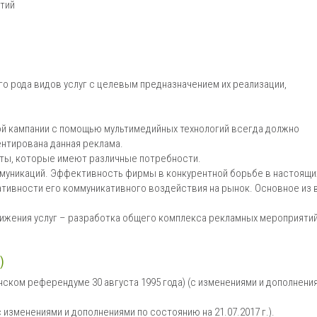
тий
го рода видов услуг с целевым предназначением их реализации,
ой кампании с помощью мультимедийных технологий всегда должно
ентирована данная реклама.
ты, которые имеют различные потребности.
муникаций. Эффективность фирмы в конкурентной борьбе в настоящи
ативности его коммуникативного воздействия на рынок. Основное из 
вижения услуг – разработка общего комплекса рекламных мероприятий
)
нском референдуме 30 августа 1995 года) (с изменениями и дополнени
 изменениями и дополнениями по состоянию на 21.07.2017 г.).