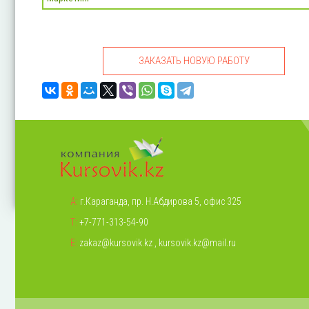
ЗАКАЗАТЬ НОВУЮ РАБОТУ
А:
г.Караганда, пр. Н.Абдирова 5, офис 325
Т:
+7-771-313-54-90
Е:
zakaz@kursovik.kz
,
kursovik.kz@mail.ru