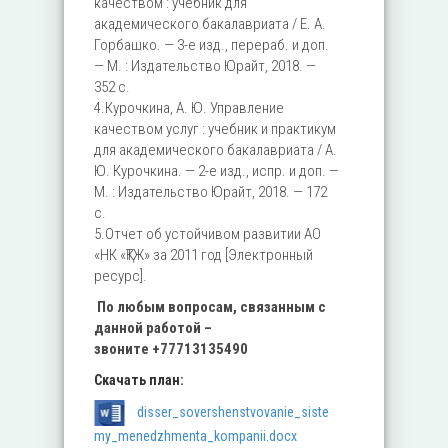
качеством : учебник для
академического бакалавриата / Е. А.
Горбашко. — 3-е изд., перераб. и доп.
— М. : Издательство Юрайт, 2018. —
352 с.
4.Курочкина, А. Ю. Управление
качеством услуг : учебник и практикум
для академического бакалавриата / А.
Ю. Курочкина. — 2-е изд., испр. и доп. —
М. : Издательство Юрайт, 2018. — 172
с.
5.Отчет об устойчивом развитии АО
«НК «ҚТЖ» за 2011 год [Электронный
ресурс].
По любым вопросам, связанным с
данной работой –
звоните
+77713135490
Скачать план:
disser_sovershenstvovanie_siste
my_menedzhmenta_kompanii.docx