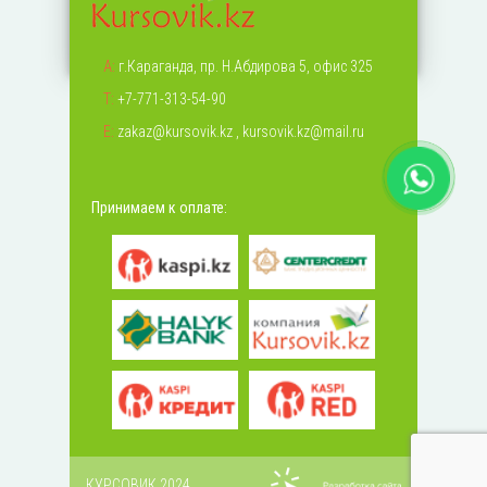
А:
г.Караганда, пр. Н.Абдирова 5, офис 325
Т:
+7-771-313-54-90
Е:
zakaz@kursovik.kz
,
kursovik.kz@mail.ru
Принимаем к оплате:
КУРСОВИК 2024