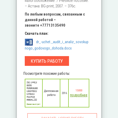
налогообложение. / Учебное пособие.
– Астана: BG-print, 2007. – 376с.
По любым вопросам, связанным с
данной работой –
звоните
+77713135490
Скачать план:
dr_-uchet._audit_i_analiz_sovokup
nogo_godovogo_dohoda.docx
КУПИТЬ РАБОТУ
Посмотрите похожие работы:
Учет, аудит и
анализ
формирования
15000
Дипломная
совокупного
2016
годового
подробнее
работа
дохода на
примере ТОО
Финансовый учет