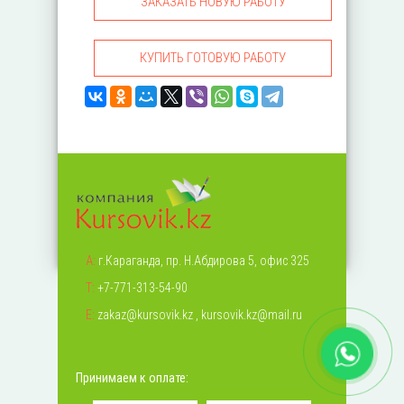
ЗАКАЗАТЬ НОВУЮ РАБОТУ
КУПИТЬ ГОТОВУЮ РАБОТУ
А:
г.Караганда, пр. Н.Абдирова 5, офис 325
Т:
+7-771-313-54-90
Е:
zakaz@kursovik.kz
,
kursovik.kz@mail.ru
Принимаем к оплате: