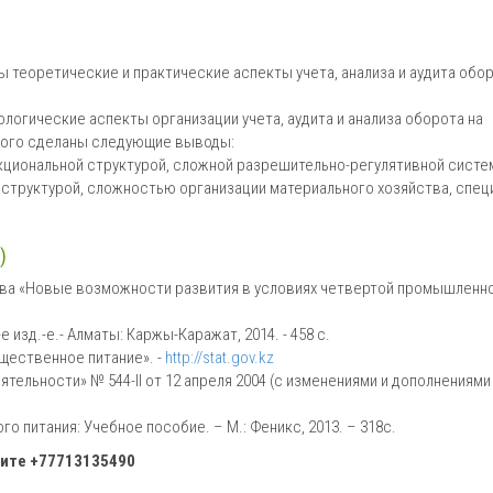
 теоретические и практические аспекты учета, анализа и аудита обо
огические аспекты организации учета, аудита и анализа оборота на
орого сделаны следующие выводы:
кциональной структурой, сложной разрешительно-регулятивной систе
структурой, сложностью организации материального хозяйства, спе
)
аева «Новые возможности развития в условиях четвертой промышленн
 изд.-е.- Алматы: Каржы-Каражат, 2014. - 458 с.
щественное питание». -
http://stat.gov.kz
тельности» № 544-II от 12 апреля 2004 (с изменениями и дополнениями
 питания: Учебное пособие. – М.: Феникс, 2013. – 318с.
ните
+77713135490