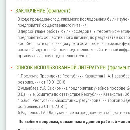
ЗАКЛЮЧЕНИЕ (фрагмент)
В ходе проведенного дипломного исследования были изучены
предприятий общественного питания.
В первой главе работы были исследованы теоретико-методол
предприятиях общественного питания, по результатам кот
- особенности организации учета обусловлены сложной фун
сложной внутренней производственно-хозяйственной инфра
организации производственного учета.
СПИСОК ИСПОЛЬЗОВАННОЙ ЛИТЕРАТУРЫ (фрагмент
1.Послание Президента Республики Казахстан Н.А. Назарб
революции» от 10.01.2018
2.Аманбаев У.А. Экономика предприятия: учебное пособие, 2-е
3.Данные Комитета по статистике Республики Казахстан «Об
4.Закон Республики Казахстан «О регулировании торговой дея
состоянию на 01.01.2018 г.)
5.Радченко Л.А. Обслуживание на предприятиях общественного
По любым вопросам, связанным с данной работой – зво