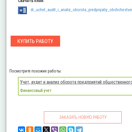
Скачать план:
dr_uchet_audit_i_analiz_oborota_predpriyatiy_obshchestv
КУПИТЬ РАБОТУ
Посмотрите похожие работы:
Учет, аудит и анализ оборота предприятий общественного
Финансовый учет
ЗАКАЗАТЬ НОВУЮ РАБОТУ