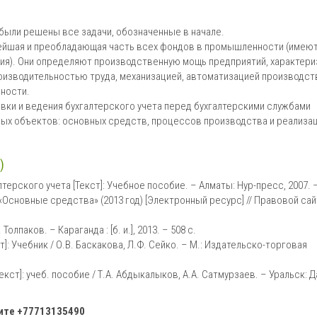
были решены все задачи, обозначенные в начале.
йшая и преобладающая часть всех фондов в промышленности (имеют
ия). Они определяют производственную мощь предприятий, характери
изводительностью труда, механизацией, автоматизацией производст
ности.
вки и ведения бухгалтерского учета перед бухгалтерскими службами
ных объектов: основных средств, процессов производства и реализац
)
терского учета [Текст]: Учебное пособие. – Алматы: Нур-пресс, 2007. –
Основные средства» (2013 год) [Электронный ресурс] // Правовой сайт
олпаков. – Караганда : [б. и.], 2013. – 508 с.
]: Учебник / О.В. Баскакова, Л.Ф. Сейко. – М.: Издательско-торговая
кст]: учеб. пособие / Т.А. Абдыкалыков, А.А. Сатмурзаев. – Уральск: Д
ните
+77713135490