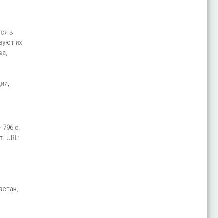
ся в
зуют их
ва,
ии,
 796 с.
. URL:
астан,