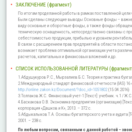
ЗАКЛЮЧЕНИЕ (фрагмент)
По итогам проделанной работы в рамках поставленной цели 
Были сделаны следующие выводы.Основные фонды – важне
виду основные и оборотные фонды, а также фонды обращен
техническую оснащенность, непосредственно связаны с про
себестоимостью продукции, прибылью и уровнем рентабель
В связи с расширением прав предприятий в области постано
возникает проблема оптимальной организации учета различ
расчетов, капитальных и финансовых вложений и др.
СПИСОК ИСПОЛЬЗОВАННОЙ ЛИТЕРАТУРЫ (фрагмент
1.Абдушукуров Р.С., Мырзалиев Б.С. Теория и практика бухгал
2.Международный стандарт финансовой отчетности (IAS) 16 «
http://online.zakon.kz/Document/?doc_id=1051802
(15.04.2016)
3.Толпаков Ж.С. Финансовый учет-1 [Текст]: учебник. ч.1 / Ж.С. Т
4.Баскакова О.В. Экономика предприятия (организации) [Текст
корпорация «Дашков и К», 2013. – 372 с.
5.Абдыкалыков Т.А. Основы бухгалтерского учета и аудита [Те
2001. – 238 с.
По любым вопросам, связанным с данной работой – зво