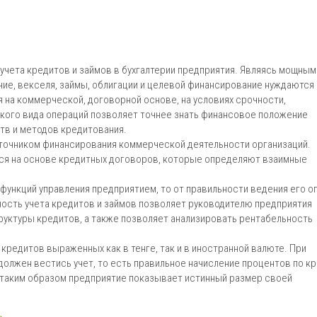
учета кредитов и займов в бухгалтерии предприятия. Являясь мощным
ие, векселя, займы, облигации и целевой финансирование нуждаются
 на коммерческой, договорной основе, на условиях срочности,
акого вида операций позволяет точнее знать финансовое положение
тв и методов кредитования.
точником финансирования коммерческой деятельности организаций.
ся на основе кредитных договоров, которые определяют взаимные
 функций управления предприятием, то от правильности ведения его о
ность учета кредитов и займов позволяет руководителю предприятия
уктуры кредитов, а также позволяет анализировать рентабельность
кредитов выраженных как в тенге, так и в иностранной валюте. При
должен вестись учет, то есть правильное начисление процентов по кр
то таким образом предприятие показывает истинный размер своей