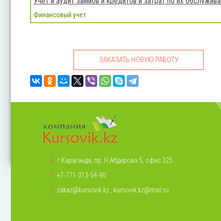
Учет и аудит займов и кредитов и затрат по их обслужив
Финансовый учет
ЗАКАЗАТЬ НОВУЮ РАБОТУ
А:
г.Караганда, пр. Н.Абдирова 5, офис 325
Т:
+7-771-313-54-90
Е:
zakaz@kursovik.kz
,
kursovik.kz@mail.ru