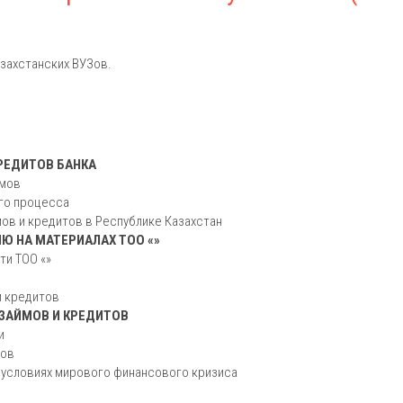
захстанских ВУЗов.
КРЕДИТОВ БАНКА
ймов
ого процесса
мов и кредитов в Республике Казахстан
ИЮ НА МАТЕРИАЛАХ ТОО «»
ти ТОО «»
и кредитов
 ЗАЙМОВ И КРЕДИТОВ
и
тов
в условиях мирового финансового кризиса