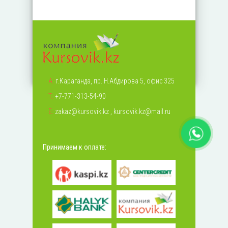
А:
г.Караганда, пр. Н.Абдирова 5, офис 325
Т:
+7-771-313-54-90
Е:
zakaz@kursovik.kz
,
kursovik.kz@mail.ru
Принимаем к оплате: